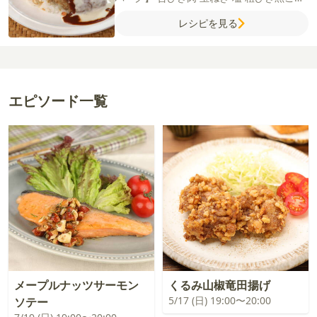
ょう
ナツメグ
卵
牛乳
パン粉
サラダ油
レシピを見る
【モッツァレラソース】
牛乳
薄力粉
コン
ソメ（顆粒）
モッツァレラチーズ
【付け合
せ】
温泉卵
グリーンリーフ
アボカド
トマ
ト
【デミグラスソース】
デミグラスソース
赤ワイン
ケチャップ
ウスターソース
エピソード一覧
メープルナッツサーモン
くるみ山椒竜田揚げ
5/17 (日) 19:00〜20:00
ソテー