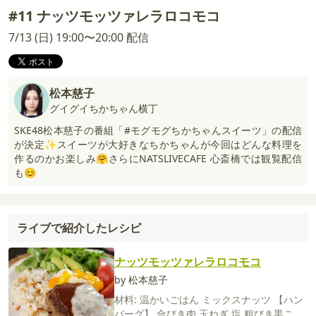
#11 ナッツモッツァレラロコモコ
7/13 (日) 19:00〜20:00 配信
松本慈子
グイグイちかちゃん横丁
SKE48松本慈子の番組「#モグモグちかちゃんスイーツ」の配信
が決定✨スイーツが大好きなちかちゃんが今回はどんな料理を
作るのかお楽しみ🤗さらにNATSLIVECAFE 心斎橋では観覧配信
も😊
ライブで紹介したレシピ
ナッツモッツァレラロコモコ
by 松本慈子
材料:
温かいごはん
ミックスナッツ
【ハン
バーグ】
合びき肉
玉ねぎ
塩
粗びき黒こし