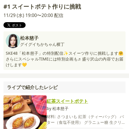
#1 スイートポテト作りに挑戦
11/29 (水) 19:00〜20:00 配信
松本慈子
グイグイちかちゃん横丁
SKE48「松本慈子」の特別配信✨スイーツ作りに挑戦します🤗
さらにスペシャルTIMEには特別企画も♬盛り沢山の内容でお届
けします💛
ライブで紹介したレシピ
紅茶スイートポテト
by 松本慈子
材料:
さつまいも
紅茶（ティーバッグ）
バ
ター（食塩不使用）
グラニュー糖
生クリー
ム
卵
バニラオイル