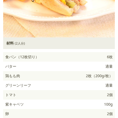
材料
(2人分)
食パン（12枚切り）
6枚
バター
適量
鶏もも肉
2枚（200g/枚）
グリーンリーフ
適量
トマト
2個
紫キャベツ
100g
卵
2個