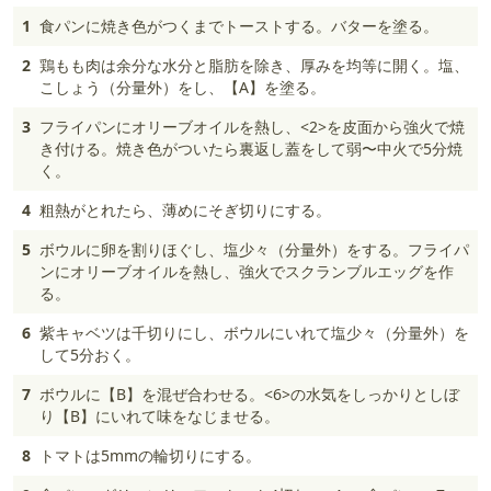
1
食パンに焼き色がつくまでトーストする。バターを塗る。
2
鶏もも肉は余分な水分と脂肪を除き、厚みを均等に開く。塩、
こしょう（分量外）をし、【A】を塗る。
3
フライパンにオリーブオイルを熱し、<2>を皮面から強火で焼
き付ける。焼き色がついたら裏返し蓋をして弱〜中火で5分焼
く。
4
粗熱がとれたら、薄めにそぎ切りにする。
5
ボウルに卵を割りほぐし、塩少々（分量外）をする。フライパ
ンにオリーブオイルを熱し、強火でスクランブルエッグを作
る。
6
紫キャベツは千切りにし、ボウルにいれて塩少々（分量外）を
して5分おく。
7
ボウルに【B】を混ぜ合わせる。<6>の水気をしっかりとしぼ
り【B】にいれて味をなじませる。
8
トマトは5mmの輪切りにする。