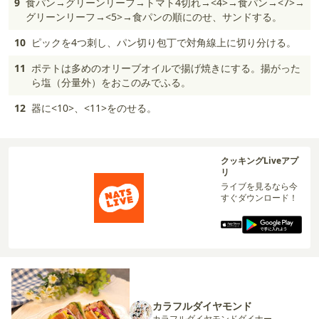
9
食パン→グリーンリーフ→トマト4切れ→<4>→食パン→<7>→
グリーンリーフ→<5>→食パンの順にのせ、サンドする。
10
ピックを4つ刺し、パン切り包丁で対角線上に切り分ける。
11
ポテトは多めのオリーブオイルで揚げ焼きにする。揚がった
ら塩（分量外）をおこのみでふる。
12
器に<10>、<11>をのせる。
クッキングLiveアプ
リ
ライブを見るなら今
すぐダウンロード！
カラフルダイヤモンド
カラフルダイヤモンドダイナー