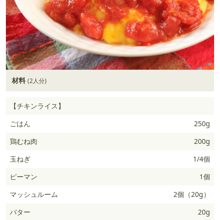
材料
(2人分)
【チキンライス】
ごはん
250g
鶏むね肉
200g
玉ねぎ
1/4個
ピーマン
1個
マッシュルーム
2個（20g）
バター
20g