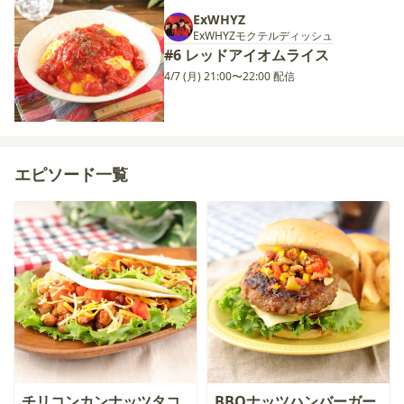
ExWHYZ
ExWHYZモクテルディッシュ
#6 レッドアイオムライス
4/7 (月) 21:00〜22:00 配信
エピソード一覧
チリコンカンナッツタコ
BBQナッツハンバーガー