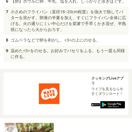
6
【卵】ボウルに卵、牛乳、塩を入れ、しっかりと溶きほぐす。
7
小さめのフライパン（直径18~20cm程度）を強火で熱してバ
ターを溶かす。卵液の半量を加え、すぐにフライパン全体に広
げる。火の通りにくい中心だけを菜箸で手早くかき混ぜ、半熟
状になったら火からおろす。
8
ゴムベラなどで卵を剥がし、<3>の上にのせる。
9
温めた<5>をのせる。お好みでパセリをふる。もう一皿も同様
に作る。
クッキングLiveアプ
リ
ライブを見るなら今
すぐダウンロード！