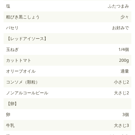
塩
ふたつまみ
粗びき黒こしょう
少々
パセリ
お好みで
【レッドアイソース】
玉ねぎ
1/4個
カットトマト
200g
オリーブオイル
適量
コンソメ（顆粒）
小さじ2
ノンアルコールビール
大さじ2
【卵】
卵
3個
牛乳
大さじ3