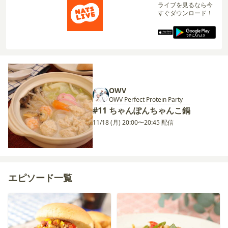
ライブを見るなら今
すぐダウンロード！
OWV
OWV Perfect Protein Party
#11 ちゃんぽんちゃんこ鍋
11/18 (月) 20:00〜20:45 配信
エピソード一覧