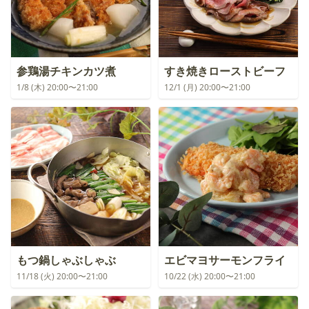
参鶏湯チキンカツ煮
すき焼きローストビーフ
1/8 (木) 20:00〜21:00
12/1 (月) 20:00〜21:00
もつ鍋しゃぶしゃぶ
エビマヨサーモンフライ
11/18 (火) 20:00〜21:00
10/22 (水) 20:00〜21:00