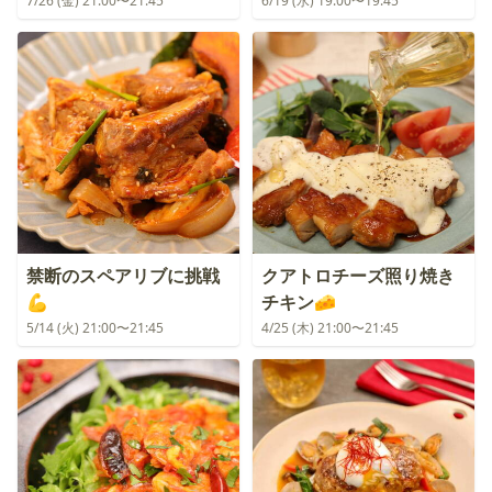
7/26 (金) 21:00〜21:45
6/19 (水) 19:00〜19:45
禁断のスペアリブに挑戦
クアトロチーズ照り焼き
💪
チキン🧀
5/14 (火) 21:00〜21:45
4/25 (木) 21:00〜21:45