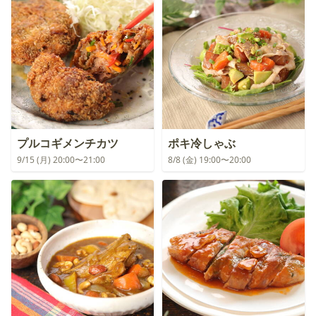
プルコギメンチカツ
ポキ冷しゃぶ
9/15 (月) 20:00〜21:00
8/8 (金) 19:00〜20:00