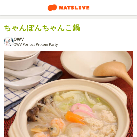
ちゃんぽんちゃんこ鍋
OWV
OWV Perfect Protein Party