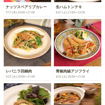
ナッツスペアリブカレー
生ハムトンテキ
7/17 (木) 20:00〜21:00
6/21 (土) 21:00〜22:00
レバニラ回鍋肉
青椒肉絲アジフライ
5/27 (火) 20:00〜21:00
4/22 (火) 20:00〜21:00