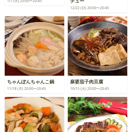
チュー
1/7 (火) 20:00〜20:45
12/22 (日) 20:00〜20:45
ちゃんぽんちゃんこ鍋
麻婆茄子肉豆腐
11/18 (月) 20:00〜20:45
10/15 (火) 20:00〜20:45