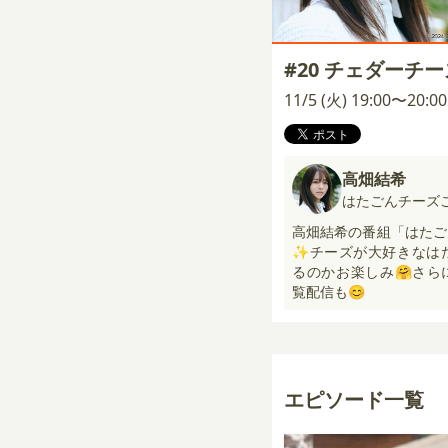
#20 チェダーチ
11/5 (火) 19:00〜20:
高畑結希
はたごんチーズ
高畑結希の番組「はたご
✨チーズが大好きなは
るのかお楽しみ🤗さらにN
覧配信も😊
エピソード一覧