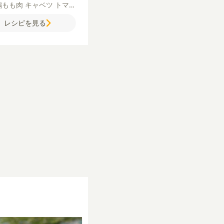
鶏もも肉
キャベツ
トマト
ぎ
サラダ油
塩
こしょう
レシピを見る
ネーズ
ピザ用チーズ
【ト
ング】
チェダーチーズ
カ
ベールチーズ
【A】
カレ
ウ（中辛）
一味唐辛子
ケ
ップ
はちみつ
レモン汁