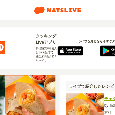
クッキング
ライブを見るなら今すぐダ
Liveアプリ
料理家や有名人
とLive配信で一
緒に料理ができ
ちゃう。
ライブで紹介したレシピ
チェ
by 
材料: