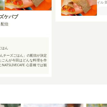
イル
玉ね
マヨ
ーズケバブ
ッピ
マン
00 配信
ール
チャ
ごはん
んチーズごはん」の配信が決定
たごんが今回はどんな料理を作
ATSLIVECAFE 心斎橋では観