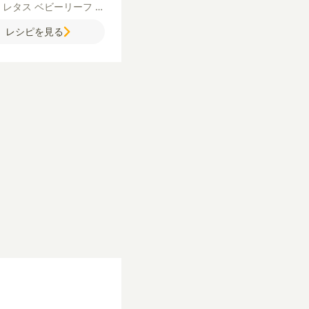
）
レタス
ベビーリーフ
き
り
中玉トマト
コーン（水
レシピを見る
粗びき黒こしょう
【A】
【B】
クリームチーズ
牛
ンソメ（顆粒）
粉チーズ
汁