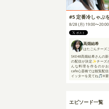
#5 定番冷しゃ
8/28 (月) 19:00〜20:
高畑結希
はたごんチーズ
SKE48髙畑結希さん
の配信が決定✨チーズ
んな料理を作るのかお楽し
cafe心斎橋では観覧配信も
イッターを見てね🎵※
エピソード一覧