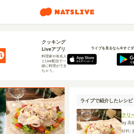
クッキング
ライブを見るなら今すぐダ
Liveアプリ
料理家や有名人
とLive配信で一
緒に料理ができ
ちゃう。
ライブで紹介したレシピ
クリ
by 
材料: