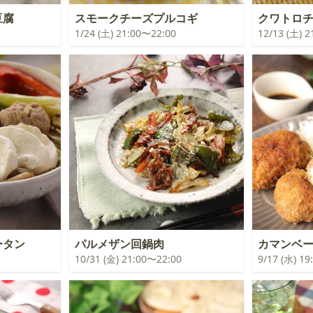
豆腐
スモークチーズプルコギ
クワトロ
1/24 (土) 21:00〜22:00
12/13 (土) 
ータン
パルメザン回鍋肉
カマンベ
10/31 (金) 21:00〜22:00
9/17 (水) 1