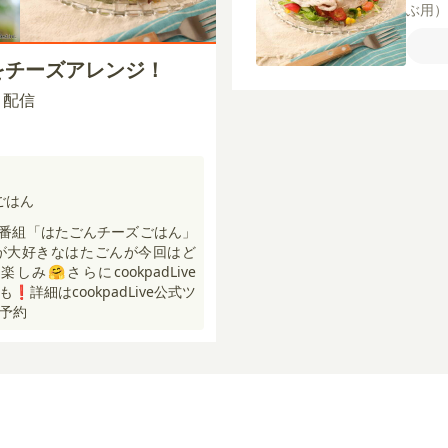
ぶ用
ゅう
煮）
ぶをチーズアレンジ！
酒
塩
乳
コ
00 配信
レモン
ごはん
の新番組「はたごんチーズごはん」
が大好きなはたごんが今回はど
み🤗さらにcookpadLive
❗️詳細はcookpadLive公式ツ
要予約