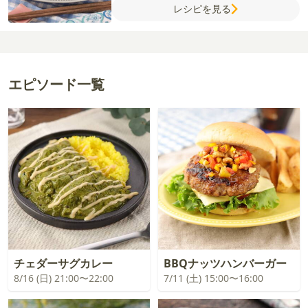
レシピを見る
オイル
酢
パセリ
塩
粗びき黒こしょう
卵
薄力粉
水
【バッター液】
パン粉
エピソード一覧
チェダーサグカレー
BBQナッツハンバーガー
8/16 (日) 21:00〜22:00
7/11 (土) 15:00〜16:00