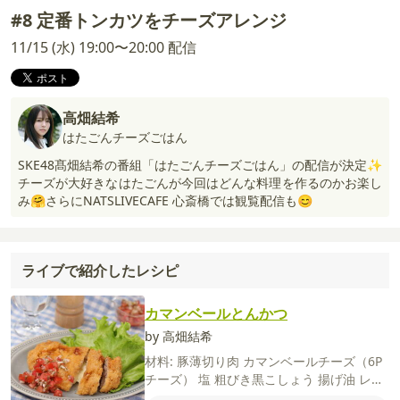
#8 定番トンカツをチーズアレンジ
11/15 (水) 19:00〜20:00 配信
高畑結希
はたごんチーズごはん
SKE48髙畑結希の番組「はたごんチーズごはん」の配信が決定✨
チーズが大好きなはたごんが今回はどんな料理を作るのかお楽し
み🤗さらにNATSLIVECAFE 心斎橋では観覧配信も😊
ライブで紹介したレシピ
カマンベールとんかつ
by 高畑結希
材料:
豚薄切り肉
カマンベールチーズ（6P
チーズ）
塩
粗びき黒こしょう
揚げ油
レタ
ス
【トマトだれ】
トマト
玉ねぎ
オリーブ