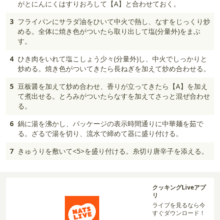
がとにんにくはすりおろして【A】と合わせておく。
3
フライパンにサラダ油をひいて中火で熱し、なすをじっくり炒
める。全体に焼き色がついたら取り出して塩(分量外)をまぶ
す。
4
ひき肉をいれて塩こしょう少々(分量外)し、中火でしっかりと
炒める。焼き色がついてきたら長ねぎを加えて炒め合わせる。
5
豆板醤を加えて炒め合わせ、香りが立ってきたら【A】を加え
て煮出せる。とろみがついたらなすを加えてさっと混ぜ合わせ
る。
6
鍋に湯を沸かし、パッケージの表示時間通りに中華麺を茹で
る。ざるで湯を切り、流水で締めて器に盛り付ける。
7
きゅうりを敷いて<5>を盛り付ける。糸切り唐辛子を添える。
クッキングLiveアプ
リ
ライブを見るなら今
すぐダウンロード！