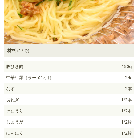
材料
(2人分)
豚ひき肉
150g
中華生麺（ラーメン用）
2玉
なす
2本
長ねぎ
1/2本
きゅうり
1/2本
しょうが
1/2片
にんにく
1/2片