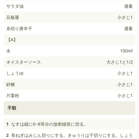
サラダ油
適量
豆板醤
小さじ1
糸切り唐辛子
適量
【A】
水
100ml
オイスターソース
大さじ1と1/2
しょうゆ
小さじ1
砂糖
小さじ1
片栗粉
小さじ1
手順
1
なすは縦に6~8等分の放射線状に切る。
2
長ねぎはみじん切りにする。きゅうりは千切りにする。しょう