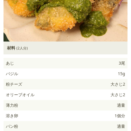
材料
(2人分)
あじ
3尾
バジル
15g
粉チーズ
大さじ2
オリーブオイル
大さじ2
薄力粉
適量
溶き卵
1個分
パン粉
適量