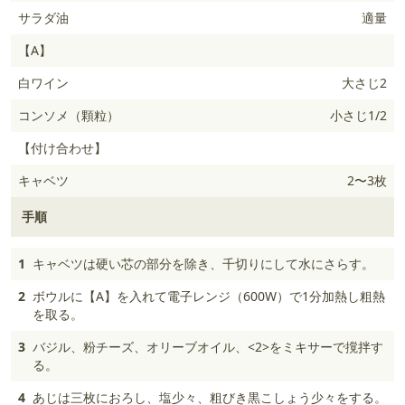
サラダ油
適量
【A】
白ワイン
大さじ2
コンソメ（顆粒）
小さじ1/2
【付け合わせ】
キャベツ
2〜3枚
手順
1
キャベツは硬い芯の部分を除き、千切りにして水にさらす。
2
ボウルに【A】を入れて電子レンジ（600W）で1分加熱し粗熱
を取る。
3
バジル、粉チーズ、オリーブオイル、<2>をミキサーで撹拌す
る。
4
あじは三枚におろし、塩少々、粗びき黒こしょう少々をする。