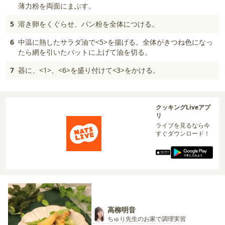
薄力粉を両面にまぶす。
5
溶き卵をくぐらせ、パン粉を全体につける。
6
中温に熱したサラダ油で<5>を揚げる。全体がきつね色になっ
たら網を引いたバットに上げて油を切る。
7
器に、<1>、<6>を盛り付けて<3>をかける。
クッキングLiveアプ
リ
ライブを見るなら今
すぐダウンロード！
高柳明音
ちゅり先生のお家で調理実習