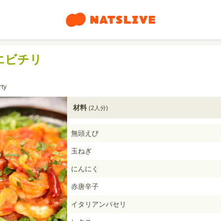
エビチリ
rty
材料
(2人分)
無頭えび
玉ねぎ
にんにく
赤唐辛子
イタリアンパセリ