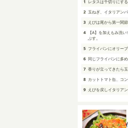
1
レタスは千切りにする
2
玉ねぎ、イタリアンパ
3
えびは尾から第一関節
4
【A】を加えもみ洗い
ぶす。
5
フライパンにオリーブ
6
同じフライパンに多め
7
香りが立ってきたら玉
8
カットトマト缶、コン
9
えびを戻しイタリアン