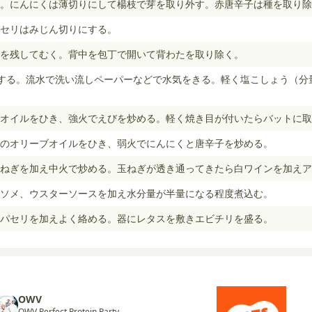
。にんにくは薄切りにして楊枝で芽を取り外す。赤唐辛子は種を取り除
セリはみじん切りにする。
を残してむく。背中を包丁で開いて背わたを取り除く。
する。流水で洗い流しペーパーなどで水気をきる。軽く塩こしょう（分
オイルをひき、強火でえびを炒める。軽く焼き目が付いたらバットに取
のオリーブオイルをひき、弱火でにんにくと唐辛子を炒める。
ねぎを加え中火で炒める。玉ねぎが透き通ってきたら白ワインを加えア
ソメ、ウスターソースを加え水分量が半量になる程度煮込む。
パセリを加えよく絡める。器にレタスを敷きエビチリを盛る。
OWV
OWV Perfect Protein Party