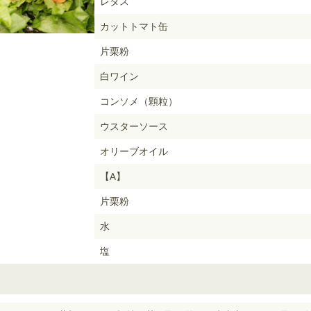
レタス
カットトマト缶
片栗粉
白ワイン
コンソメ（顆粒）
ウスターソース
オリーブオイル
【A】
片栗粉
水
塩