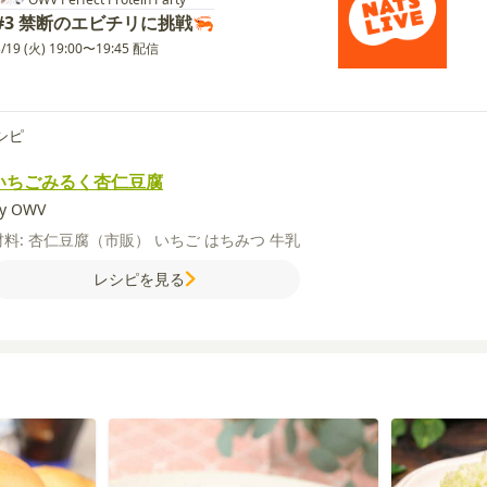
#3 禁断のエビチリに挑戦🦐
3/19 (火) 19:00〜19:45 配信
シピ
いちごみるく杏仁豆腐
y OWV
材料:
杏仁豆腐（市販）
いちご
はちみつ
牛乳
レシピを見る