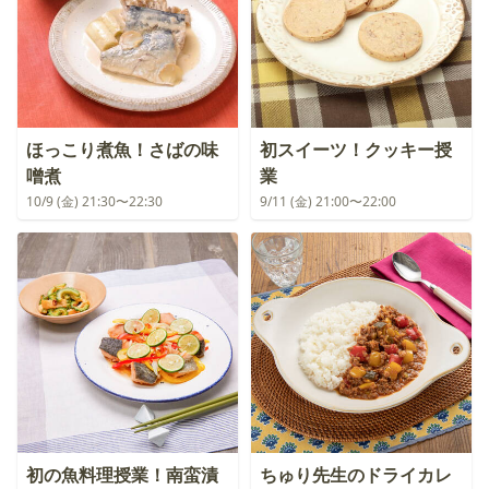
ほっこり煮魚！さばの味
初スイーツ！クッキー授
噌煮
業
10/9 (金) 21:30〜22:30
9/11 (金) 21:00〜22:00
初の魚料理授業！南蛮漬
ちゅり先生のドライカレ