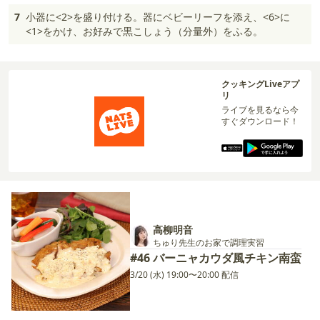
7
小器に<2>を盛り付ける。器にベビーリーフを添え、<6>に
<1>をかけ、お好みで黒こしょう（分量外）をふる。
クッキングLiveアプ
リ
ライブを見るなら今
すぐダウンロード！
高柳明音
ちゅり先生のお家で調理実習
#46 バーニャカウダ風チキン南蛮
3/20 (水) 19:00〜20:00 配信