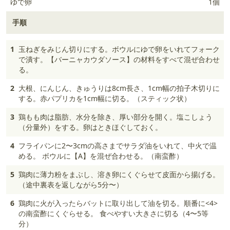
ゆで卵
1個
手順
1
玉ねぎをみじん切りにする。ボウルにゆで卵をいれてフォーク
で潰す。【バーニャカウダソース】の材料をすべて混ぜ合わせ
る。
2
大根、にんじん、きゅうりは8cm長さ、1cm幅の拍子木切りに
する。赤パプリカを1cm幅に切る。（スティック状）
3
鶏もも肉は脂肪、水分を除き、厚い部分を開く。塩こしょう
（分量外）をする。卵はときほぐしておく。
4
フライパンに2〜3cmの高さまでサラダ油をいれて、中火で温
める。 ボウルに【A】を混ぜ合わせる。（南蛮酢）
5
鶏肉に薄力粉をまぶし、溶き卵にくぐらせて皮面から揚げる。
（途中裏表を返しながら5分〜）
6
鶏肉に火が入ったらバットに取り出して油を切る。順番に<4>
の南蛮酢にくぐらせる。 食べやすい大きさに切る（4〜5等
分）