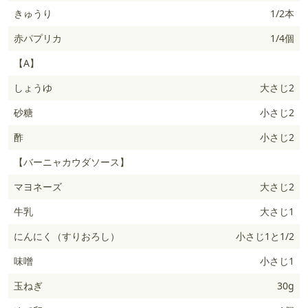
きゅうり
1/2本
赤パプリカ
1/4個
【A】
しょうゆ
大さじ2
砂糖
小さじ2
酢
小さじ2
【バーニャカウダソース】
マヨネーズ
大さじ2
牛乳
大さじ1
にんにく（すりおろし）
小さじ1と1/2
味噌
小さじ1
玉ねぎ
30g