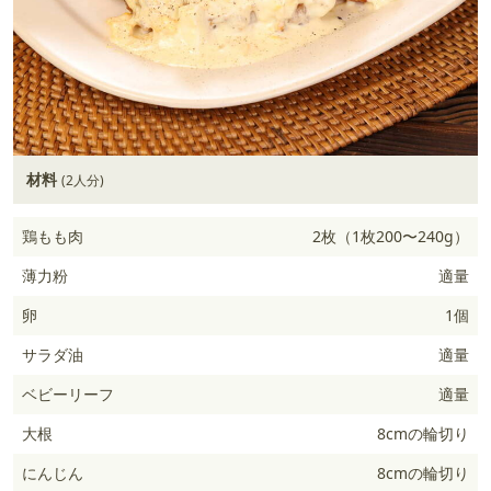
材料
(2人分)
鶏もも肉
2枚（1枚200〜240g）
薄力粉
適量
卵
1個
サラダ油
適量
ベビーリーフ
適量
大根
8cmの輪切り
にんじん
8cmの輪切り