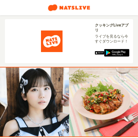
クッキングLiveアプ
リ
ライブを見るなら今
すぐダウンロード！