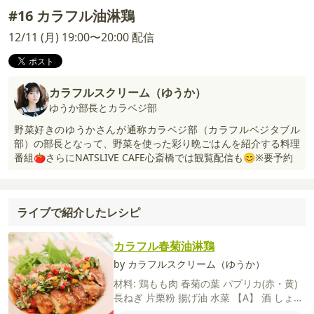
#16 カラフル油淋鶏
12/11 (月) 19:00〜20:00 配信
カラフルスクリーム（ゆうか）
ゆうか部長とカラベジ部
野菜好きのゆうかさんが通称カラベジ部（カラフルベジタブル
部）の部長となって、野菜を使った彩り晩ごはんを紹介する料理
番組🍅さらにNATSLIVE CAFE心斎橋では観覧配信も😊※要予約
ライブで紹介したレシピ
カラフル春菊油淋鶏
by カラフルスクリーム（ゆうか）
材料:
鶏もも肉
春菊の葉
パプリカ(赤・黄)
長ねぎ
片栗粉
揚げ油
水菜
【A】
酒
しょう
ゆ
塩
粗びき黒こしょう
【B】
酢
しょうゆ