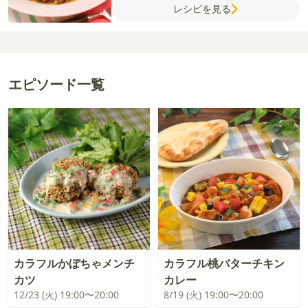
レシピを見る
砂糖
ごま油
しょうが（すりおろし）
にん
にく（すりおろし）
エピソード一覧
カラフルかぼちゃメンチ
カラフル桃バターチキン
カツ
カレー
12/23 (火) 19:00〜20:00
8/19 (火) 19:00〜20:00