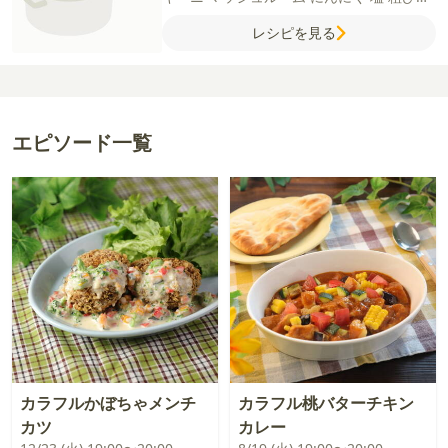
黒こしょう
オリーブオイル
白ワイン
福豆
レシピを見る
粉チーズ
乾燥パセリ
【A】
カットトマト缶
水
コンソメ（顆粒）
エピソード一覧
カラフルかぼちゃメンチ
カラフル桃バターチキン
カツ
カレー