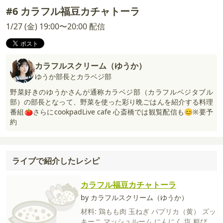
#6 カラフル福豆カチャトーラ
1/27 (金) 19:00〜20:00 配信
カラフルスクリーム（ゆうか）
ゆうか部長とカラベジ部
野菜好きのゆうかさんが通称カラベジ部（カラフルベジタブル
部）の部長となって、野菜を使った彩り晩ごはんを紹介する料理
番組🍅さらにcookpadLive cafe 心斎橋では観覧配信も😊※要予
約
ライブで紹介したレシピ
カラフル福豆カチャトーラ
by カラフルスクリーム（ゆうか）
材料:
鶏もも肉
玉ねぎ
パプリカ（黄）
ズッ
キーニ
マッシュルーム
にんにく
塩
粗びき