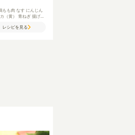
鶏もも肉
なす
にんじん
リカ（黄）
青ねぎ
揚げ油
】
薄力粉
溶き卵
パン粉
レシピを見る
麺つゆ（3倍濃縮）
水
トマト缶