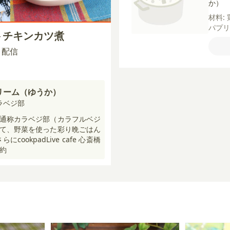
か）
材料:
パプ
トチキンカツ煮
【衣
【A】
00 配信
カット
リーム（ゆうか）
ラベジ部
通称カラベジ部（カラフルベジ
て、野菜を使った彩り晩ごはん
ookpadLive cafe 心斎橋
約