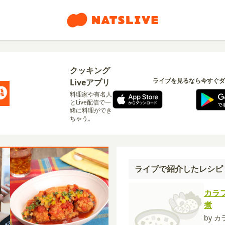
クッキング
ライブを見るなら今すぐダ
Liveアプリ
料理家や有名人
とLive配信で一
緒に料理ができ
ちゃう。
ライブで紹介したレシピ
カラ
煮
by 