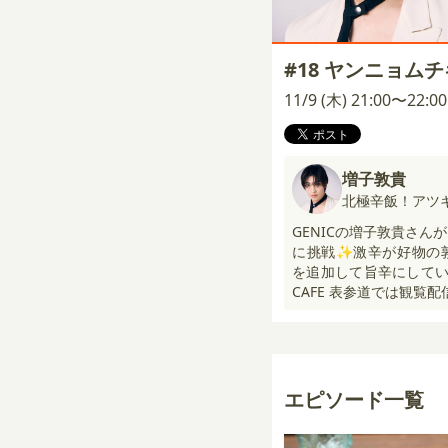
#18 ヤンニョム
11/9 (木) 21:00〜22:
増子敦貴
北極辛飯！アツ
GENICの増子敦貴さ
に挑戦✨激辛が好物の
を追加して旨辛にしていた
CAFE 表参道では観覧配
エピソード一覧