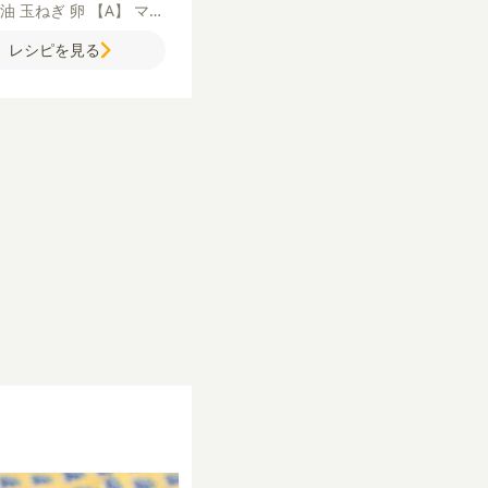
ダ油
玉ねぎ
卵
【A】
マヨ
ズ
酢
塩
ドライパセリ
粗
レシピを見る
黒こしょう
【B】
水
薄力
栗粉
マヨネーズ
【ヤンニ
ソース】
みりん
ケチャッ
砂糖
豆板醤
にんにく
おろし）