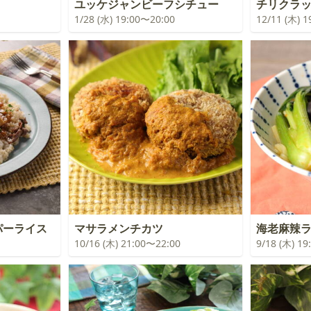
ユッケジャンビーフシチュー
チリクラ
1/28 (水) 19:00〜20:00
12/11 (木) 
パーライス
マサラメンチカツ
海老麻辣
10/16 (木) 21:00〜22:00
9/18 (木) 1