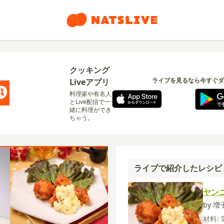
クッキング
ライブを見るなら今すぐダ
Liveアプリ
料理家や有名人
とLive配信で一
緒に料理ができ
ちゃう。
ライブで紹介したレシピ
ヤン
by 
材料: