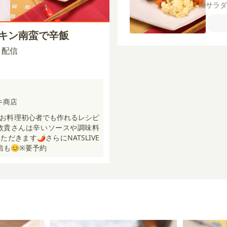
サラ
ネー
びき
チキン南蛮で辛飯
粉
片
ョム
00 配信
プ
水
（すり
キ商店
んがお料理初心者でも作れるレシピ
敦貴さんは辛いソースや調味料
だきます🌶さらにNATSLIVE
信も😊※要予約