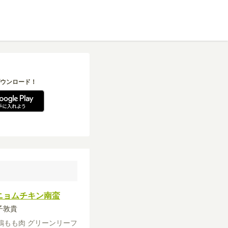
ウンロード！
ニョムチキン南蛮
増子敦貴
鶏もも肉
グリーンリーフ