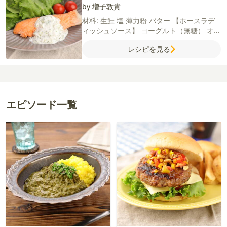
by 増子敦貴
材料:
生鮭
塩
薄力粉
バター
【ホースラデ
ィッシュソース】
ヨーグルト（無糖）
オリ
ーブオイル
ホースラディッシュ
塩
【ムニ
レシピを見る
エル】
玉ねぎ
ディル（ドライ）
エピソード一覧