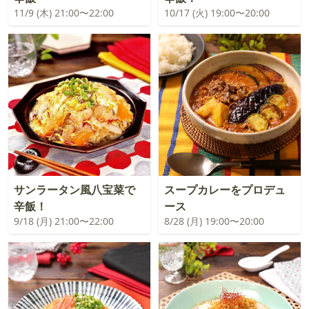
11/9 (木) 21:00〜22:00
10/17 (火) 19:00〜20:00
サンラータン風八宝菜で
スープカレーをプロデュ
辛飯！
ース
9/18 (月) 21:00〜22:00
8/28 (月) 19:00〜20:00