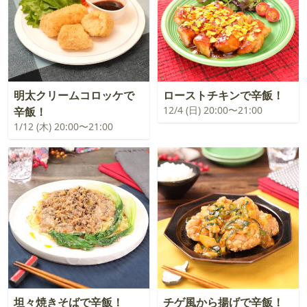
明太クリームコロッケで
ローストチキンで辛飯！
12/4 (日) 20:00〜21:00
辛飯！
1/12 (木) 20:00〜21:00
坦々焼きそばで辛飯！
チゲ風から揚げで辛飯！