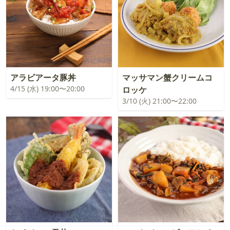
アラビアータ豚丼
マッサマン蟹クリームコ
4/15 (水) 19:00〜20:00
ロッケ
3/10 (火) 21:00〜22:00