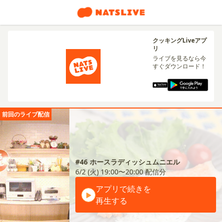
クッキングLiveアプ
リ
ライブを見るなら今
すぐダウンロード！
前回のライブ配信
#46 ホースラディッシュムニエル
6/2 (火) 19:00〜20:00
配信分
アプリで続きを
再生する