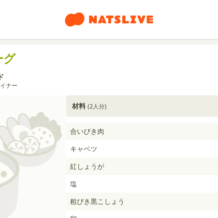
ーグ
ド
イナー
材料
(2人分)
合いびき肉
キャベツ
紅しょうが
塩
粗びき黒こしょう