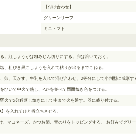
【付け合わせ】
グリーンリーフ
ミニトマト
る。紅しょうがは粗みじん切りにする。卵は溶いておく。
塩、粗びき黒こしょうを入れて粘りが出るまでこねる。
、卵、天かす、牛乳を入れて混ぜ合わせ、2等分にして小判型に成形す
をひいて中火で熱し、<3>を並べて両面焼き色をつける。
弱火で5分程蒸し焼きにして中まで火を通す。器に盛り付ける。
【A】を入れてひと煮立ちさせる。
かけ、マヨネーズ、かつお節、青のりをトッピングする。 お好みでグリ