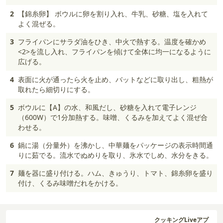
2
【錦糸卵】 ボウルに卵を割り入れ、牛乳、砂糖、塩を入れて
よく混ぜる。
3
フライパンにサラダ油をひき、中火で熱する。温度を確かめ
<2>を流し入れ、フライパンを傾けて全体に均一になるように
広げる。
4
表面に火が通ったら火を止め、バットなどに取り出し、粗熱が
取れたら細切りにする。
5
ボウルに【A】の水、和風だし、砂糖を入れて電子レンジ
（600W）で1分加熱する。味噌、くるみを加えてよく混ぜ合
わせる。
6
鍋に湯（分量外）を沸かし、中華麺をパッケージの表示時間通
りに茹でる。流水でぬめりを取り、氷水でしめ、水分をきる。
7
麺を器に盛り付ける。ハム、きゅうり、トマト、錦糸卵を盛り
付け、くるみ味噌だれをかける。
クッキングLiveアプ