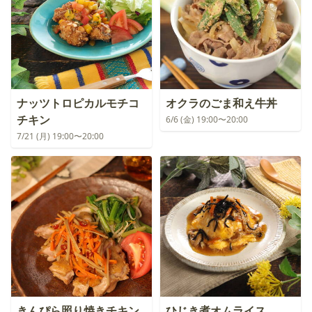
ナッツトロピカルモチコ
オクラのごま和え牛丼
チキン
6/6 (金) 19:00〜20:00
7/21 (月) 19:00〜20:00
きんぴら照り焼きチキン
ひじき煮オムライス