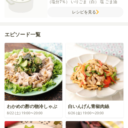
（塩分7％）
いりごま（白）
塩
ごま油
レシピを見る
エピソード一覧
わかめの酢の物冷しゃぶ
白いんげん青椒肉絲
8/22 (土) 19:00〜20:00
6/26 (金) 19:00〜20:00