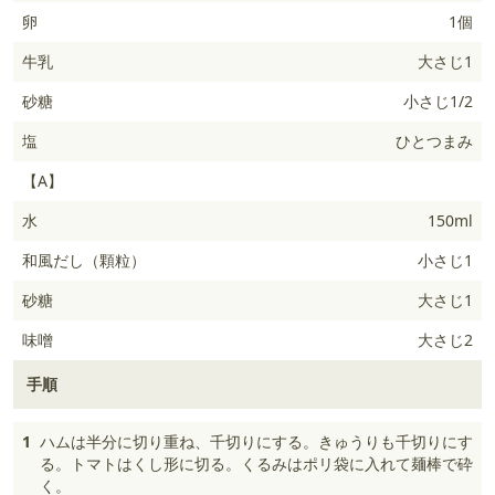
卵
1個
牛乳
大さじ1
砂糖
小さじ1/2
塩
ひとつまみ
【A】
水
150ml
和風だし（顆粒）
小さじ1
砂糖
大さじ1
味噌
大さじ2
手順
1
ハムは半分に切り重ね、千切りにする。きゅうりも千切りにす
る。トマトはくし形に切る。くるみはポリ袋に入れて麺棒で砕
く。