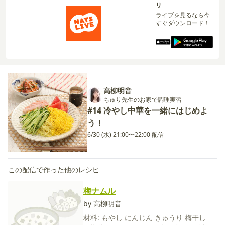
リ
ライブを見るなら今
すぐダウンロード！
高柳明音
ちゅり先生のお家で調理実習
#14 冷やし中華を一緒にはじめよ
う！
6/30 (水) 21:00〜22:00 配信
この配信で作った他のレシピ
梅ナムル
by 高柳明音
材料:
もやし
にんじん
きゅうり
梅干し