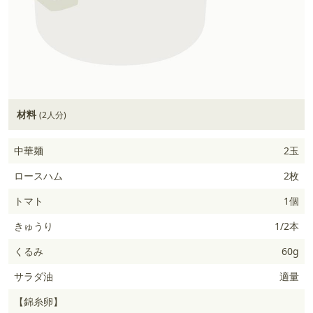
材料
(2人分)
中華麺
2玉
ロースハム
2枚
トマト
1個
きゅうり
1/2本
くるみ
60g
サラダ油
適量
【錦糸卵】