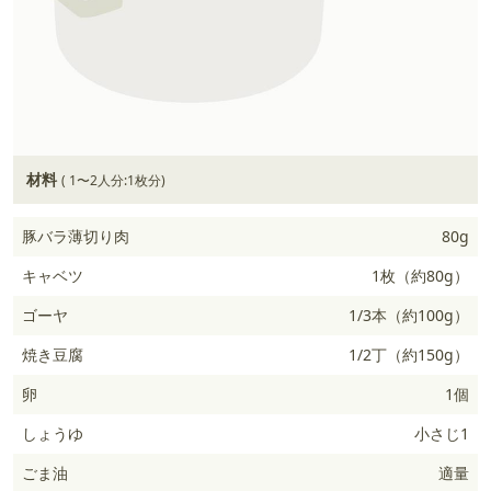
材料
( 1〜2人分:1枚分)
豚バラ薄切り肉
80g
キャベツ
1枚（約80g）
ゴーヤ
1/3本（約100g）
焼き豆腐
1/2丁（約150g）
卵
1個
しょうゆ
小さじ1
ごま油
適量