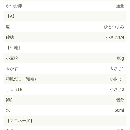
かつお節
適量
【A】
塩
ひとつまみ
砂糖
小さじ1/4
【生地】
小麦粉
80g
天かす
大さじ1
和風だし（顆粒）
小さじ1
しょうゆ
小さじ2
卵白
1個分
水
60ml
【マヨネーズ】