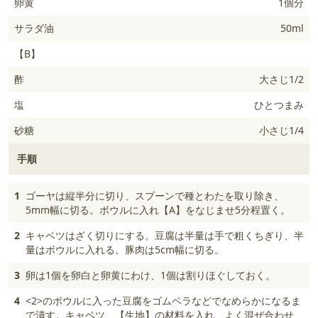
卵黄
1個分
サラダ油
50ml
【B】
酢
大さじ1/2
塩
ひとつまみ
砂糖
小さじ1/4
手順
1
ゴーヤは縦半分に切り、スプーンで種とわたを取り除き、
5mm幅に切る。ボウルに入れ【A】をなじませ5分程置く。
2
キャベツはざく切りにする。豆腐は半量は手で粗くちぎり、半
量はボウルに入れる。豚肉は5cm幅に切る。
3
卵は1個を卵白と卵黄にわけ、1個は割りほぐしておく。
4
<2>のボウルに入った豆腐をゴムベラなどでなめらかになるま
で潰す。キャベツ、【生地】の材料を入れ、よく混ぜ合わせ