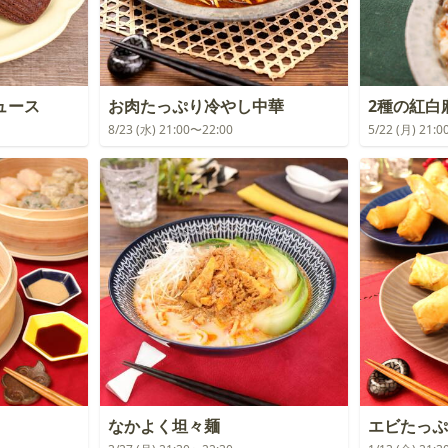
ュース
お肉たっぷり冷やし中華
2種の紅白
8/23 (水) 21:00〜22:00
5/22 (月) 21:
なかよく坦々麺
エビたっぷ