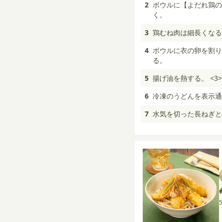
2
ボウルに【よだれ鶏の
く。
3
鶏むね肉は細長くなる
4
ボウルに衣の卵を割り
る。
5
揚げ油を熱する。 <
6
冷凍のうどんを表示通
7
水気を切った長ねぎと