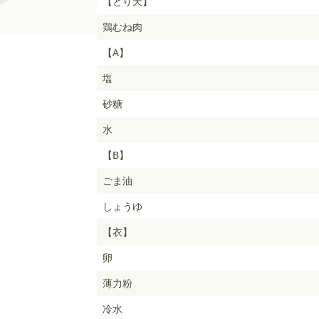
【とり天】
鶏むね肉
【A】
塩
砂糖
水
【B】
ごま油
しょうゆ
【衣】
卵
薄力粉
冷水