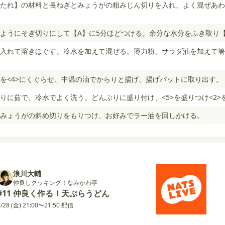
たれ】の材料と長ねぎとみょうがの粗みじん切りを入れ、よく混ぜあわ
ようにそぎ切りにして【A】に5分ほどつける。余分な水分をふき取り
入れて溶きほぐす。冷水を加えて混ぜる。薄力粉、サラダ油を加えて箸
3>を<4>にくぐらせ、中温の油でからりと揚げ、揚げバットに取り出す。
りに茹で、冷水でよく洗う。どんぶりに盛り付け、<5>を盛りつけ<2>
みょうがの斜め切りをもりつけ、お好みでラー油を回しかける。
浪川大輔
仲良しクッキング！なみかわ亭
#11 仲良く作る！天ぷらうどん
5/28 (金) 21:00〜21:50 配信