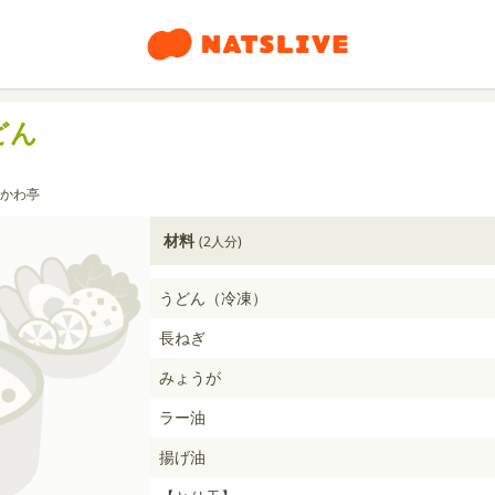
どん
かわ亭
材料
(2人分)
うどん（冷凍）
長ねぎ
みょうが
ラー油
揚げ油