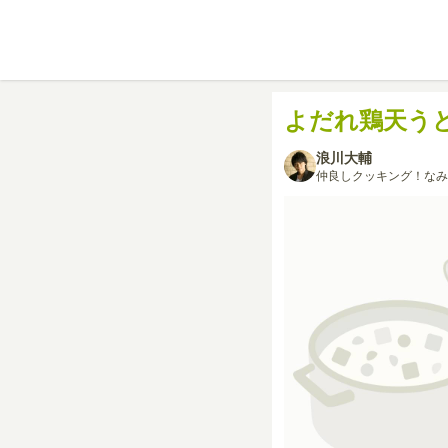
よだれ鶏天う
浪川大輔
仲良しクッキング！なみ