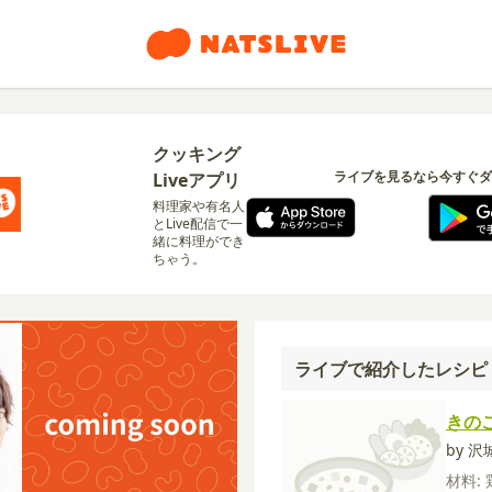
クッキング
ライブを見るなら今すぐダ
Liveアプリ
料理家や有名人
とLive配信で一
緒に料理ができ
ちゃう。
ライブで紹介したレシピ
きの
by 
材料: