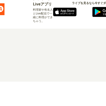
ライブを見るなら今すぐダ
Liveアプリ
料理家や有名人
とLive配信で一
緒に料理ができ
ちゃう。
ログイン
リシー
サービス利用規約
有料サービス利用規約
特定商取