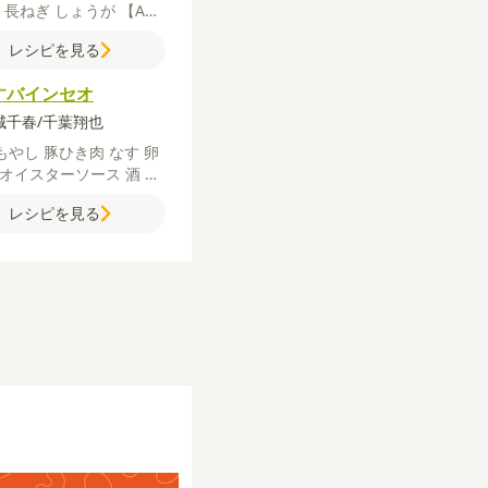
じ
長ねぎ
しょうが
【A】
砂糖
【B】
水
レモン汁
レシピを見る
豆板醤
おろしにんにく
片
米
鶏がらスープの素
ごま
すバインセオ
クチー
沢城千春/千葉翔也
もやし
豚ひき肉
なす
卵
オイスターソース
酒
酢
うゆ
輪切り唐辛子
【B】
レシピを見る
うゆ
牛乳
片栗粉
サラダ油
ーリーフ
大葉