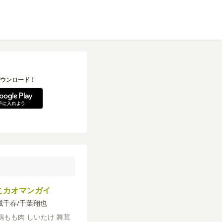
ウンロード！
こカオマンガイ
沢城千春/千葉翔也
鶏もも肉
しいたけ
舞茸