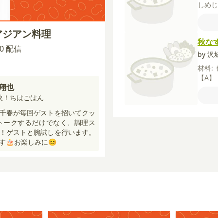
しめ
水
塩
砂糖
アジアン料理
栗粉
秋な
油
パ
:30 配信
by 
材料:
【A】
翔也
しょ
しょ
決！ちはごはん
ベビ
千春が毎回ゲストを招いてクッ
トークするだけでなく、調理ス
！ゲストと腕試しを行います。
🎂お楽しみに😊