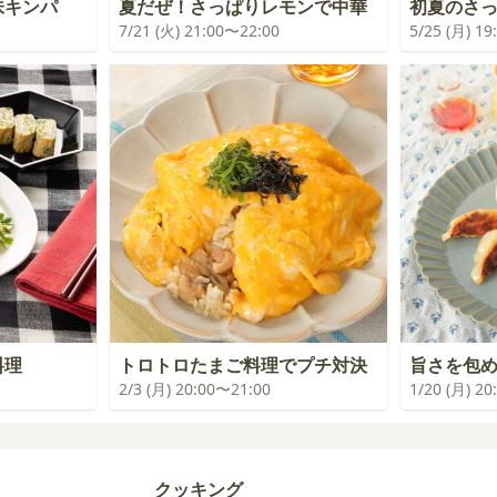
味キンパ
夏だぜ！さっぱりレモンで中華
初夏のさ
7/21 (火) 21:00〜22:00
5/25 (月) 1
料理
トロトロたまご料理でプチ対決
旨さを包
2/3 (月) 20:00〜21:00
1/20 (月) 2
クッキング