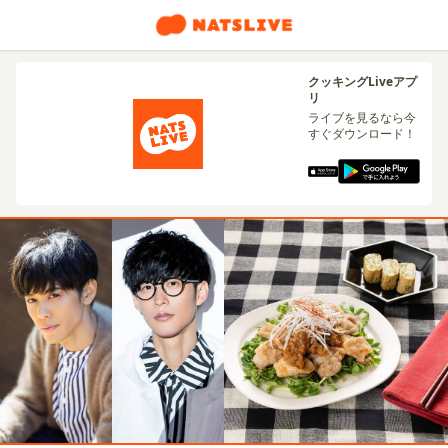
クッキングLiveアプ
リ
ライブを見るなら今
すぐダウンロード！