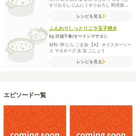
すりおろし
にんにくすりおろし
料理酒
片
栗粉
サラダ油
豆苗
塩
ごま油
糸唐辛子
レシピを見る
【麻辣香味ソース】
長ねぎ
にんにく
しょ
うが
みょうが
酢
しょうゆ
砂糖
一味唐辛子
ふんわりしっとりニラ玉子焼き
山椒
by 沢城千春/オーイシマサヨシ
材料:
卵
にら
ごま油
【A】
オイスターソー
ス
マヨネーズ
水
塩
こしょう
レシピを見る
エピソード一覧