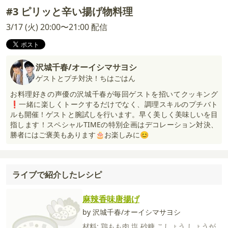
#3 ピリッと辛い揚げ物料理
3/17 (火) 20:00〜21:00 配信
沢城千春/オーイシマサヨシ
ゲストとプチ対決！ちはごはん
お料理好きの声優の沢城千春が毎回ゲストを招いてクッキング
❗一緒に楽しくトークするだけでなく、調理スキルのプチバト
ルも開催！ゲストと腕試しを行います。早く美しく美味しいを目
指します！スペシャルTIMEの特別企画はデコレーション対決、
勝者にはご褒美もあります🎂お楽しみに😊
ライブで紹介したレシピ
麻辣香味唐揚げ
by 沢城千春/オーイシマサヨシ
材料:
鶏もも肉
塩
砂糖
こしょう
しょうが