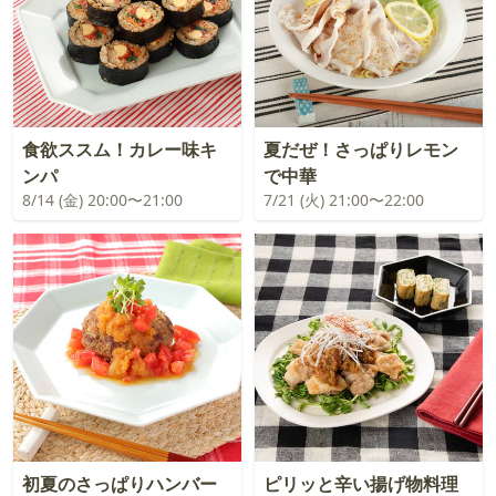
食欲ススム！カレー味キ
夏だぜ！さっぱりレモン
ンパ
で中華
8/14 (金) 20:00〜21:00
7/21 (火) 21:00〜22:00
初夏のさっぱりハンバー
ピリッと辛い揚げ物料理