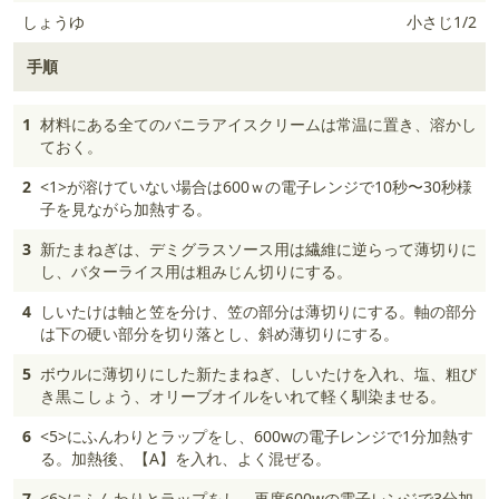
しょうゆ
小さじ1/2
手順
1
材料にある全てのバニラアイスクリームは常温に置き、溶かし
ておく。
2
<1>が溶けていない場合は600ｗの電子レンジで10秒〜30秒様
子を見ながら加熱する。
3
新たまねぎは、デミグラスソース用は繊維に逆らって薄切りに
し、バターライス用は粗みじん切りにする。
4
しいたけは軸と笠を分け、笠の部分は薄切りにする。軸の部分
は下の硬い部分を切り落とし、斜め薄切りにする。
5
ボウルに薄切りにした新たまねぎ、しいたけを入れ、塩、粗び
き黒こしょう、オリーブオイルをいれて軽く馴染ませる。
6
<5>にふんわりとラップをし、600wの電子レンジで1分加熱す
る。加熱後、【A】を入れ、よく混ぜる。
7
<6>にふんわりとラップをし、再度600wの電子レンジで3分加