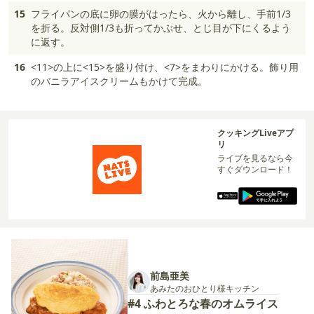
15
フライパンの底に卵の膜がはったら、火から離し、手前1/3
を折る。反対側1/3も折ってかぶせ、とじ目が下にくるよう
に返す。
16
<11>の上に<15>を盛り付け、<7>をまわりにかける。飾り用
のバニラアイスクリームもかけて完成。
クッキングLiveアプ
リ
ライブを見るなら今
すぐダウンロード！
前島亜美
あみたのおひとり様キッチン
#4 ふわとろな春のオムライス