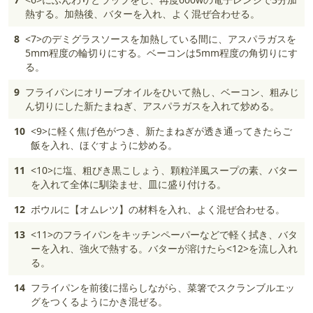
熱する。加熱後、バターを入れ、よく混ぜ合わせる。
8
<7>のデミグラスソースを加熱している間に、アスパラガスを
5mm程度の輪切りにする。ベーコンは5mm程度の角切りにす
る。
9
フライパンにオリーブオイルをひいて熱し、ベーコン、粗みじ
ん切りにした新たまねぎ、アスパラガスを入れて炒める。
10
<9>に軽く焦げ色がつき、新たまねぎが透き通ってきたらご
飯を入れ、ほぐすように炒める。
11
<10>に塩、粗びき黒こしょう、顆粒洋風スープの素、バター
を入れて全体に馴染ませ、皿に盛り付ける。
12
ボウルに【オムレツ】の材料を入れ、よく混ぜ合わせる。
13
<11>のフライパンをキッチンペーパーなどで軽く拭き、バタ
ーを入れ、強火で熱する。バターが溶けたら<12>を流し入れ
る。
14
フライパンを前後に揺らしながら、菜箸でスクランブルエッ
グをつくるようにかき混ぜる。