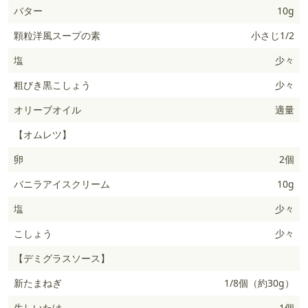
バター
10g
顆粒洋風スープの素
小さじ1/2
塩
少々
粗びき黒こしょう
少々
オリーブオイル
適量
【オムレツ】
卵
2個
バニラアイスクリーム
10g
塩
少々
こしょう
少々
【デミグラスソース】
新たまねぎ
1/8個（約30g）
生しいたけ
1個