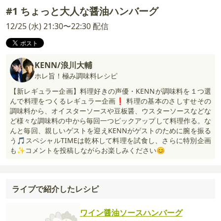
#1 ちょっと大人な醤油ハンバーグ
12/25 (水) 21:30〜22:30 配信
KENN/浪川大輔
ホレ旨！極み調味料レシピ
【新レギュラー企画】料理好きの声優・KENNが調味料を１つ選
んで料理をつくるレギュラー企画❗ 料理の基本のさしすせその
調味料から、オイスターソースや豆板醤、ウスターソースなどな
ど様々な調味料の中から毎回一つピックアップして料理作る。な
んと毎回、親しいゲストを迎えKENNがゲストのために腕を振る
う🎵スペシャルTIMEは乾杯して料理を試食し、さらに特別企画
も✨コメントを投稿しながらお楽しみください😊
ライブで紹介したレシピ
ワイン醤油ソースハンバーグ