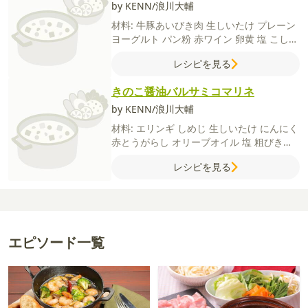
by KENN/浪川大輔
材料:
牛豚あいびき肉
生しいたけ
プレーン
ヨーグルト
パン粉
赤ワイン
卵黄
塩
こしょ
う
オリーブオイル
【付け合わせ】
ベビー
レシピを見る
リーフ
大根
にんじん
オリーブオイル
バル
サミコ酢
塩
【A】
赤ワイン
しょうゆ
にん
きのこ醤油バルサミコマリネ
にく
砂糖
【B】
水
片栗粉
by KENN/浪川大輔
材料:
エリンギ
しめじ
生しいたけ
にんにく
赤とうがらし
オリーブオイル
塩
粗びき黒
こしょう
【飾り付け】
大葉
【A】
しょう
レシピを見る
ゆ
みりん
バルサミコ酢
エピソード一覧