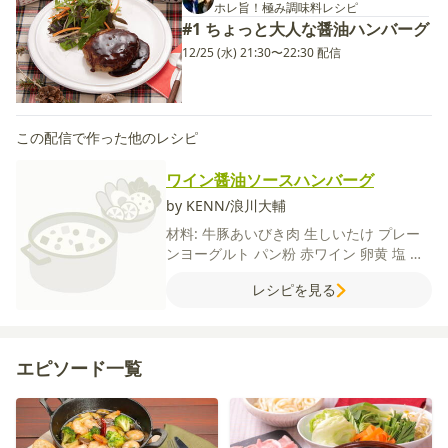
ホレ旨！極み調味料レシピ
#1 ちょっと大人な醤油ハンバーグ
12/25 (水) 21:30〜22:30 配信
この配信で作った他のレシピ
ワイン醤油ソースハンバーグ
by KENN/浪川大輔
材料:
牛豚あいびき肉
生しいたけ
プレー
ンヨーグルト
パン粉
赤ワイン
卵黄
塩
こ
しょう
オリーブオイル
【付け合わせ】
ベ
レシピを見る
ビーリーフ
大根
にんじん
オリーブオイル
バルサミコ酢
塩
【A】
赤ワイン
しょうゆ
にんにく
砂糖
【B】
水
片栗粉
エピソード一覧