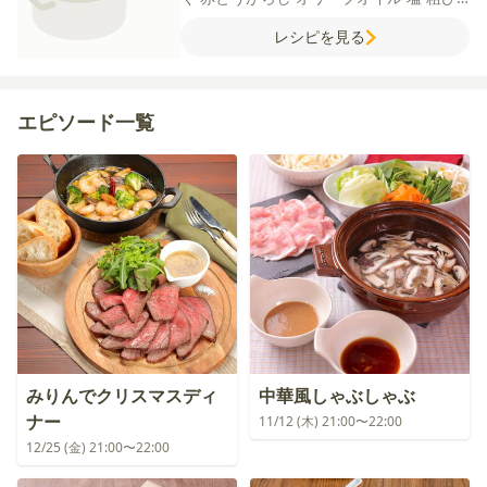
き黒こしょう
【飾り付け】
大葉
【A】
し
レシピを見る
ょうゆ
みりん
バルサミコ酢
エピソード一覧
みりんでクリスマスディ
中華風しゃぶしゃぶ
ナー
11/12 (木) 21:00〜22:00
12/25 (金) 21:00〜22:00