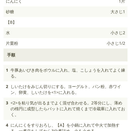
にんにく
1片
砂糖
大さじ1
【B】
水
小さじ2
片栗粉
小さじ1/2
手順
1
牛豚あいびき肉をボウルに入れ、塩、こしょうを入れてよく練
る。
2
しいたけをみじん切りにする。ヨーグルト、パン粉、赤ワイ
ン、卵黄、しいたけを<1>に入れる。
3
<2>を粘り気が出るまでよく混ぜ合わせる。2等分にし、薄め
の楕円に成型したらバットに入れて焼くまで冷蔵庫に入れてお
く。
4
にんにくをすりおろし、【A】を小鍋に入れて中火で加熱す
る。一煮立ちしてから3分煮詰め、火を止める。