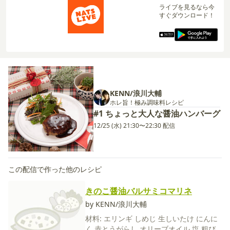
ライブを見るなら今
すぐダウンロード！
KENN/浪川大輔
ホレ旨！極み調味料レシピ
#1 ちょっと大人な醤油ハンバーグ
12/25 (水) 21:30〜22:30 配信
この配信で作った他のレシピ
きのこ醤油バルサミコマリネ
by KENN/浪川大輔
材料:
エリンギ
しめじ
生しいたけ
にんに
く
赤とうがらし
オリーブオイル
塩
粗び