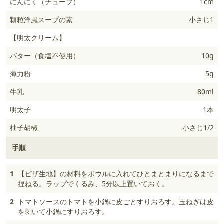
にんにく（チューブ）
1cm
顆粒洋風スープの素
小さじ1
【明太クリーム】
バター（食塩不使用）
10g
薄力粉
5g
牛乳
80ml
明太子
1本
柚子胡椒
小さじ1/2
手順
1
【ピザ生地】の材料をボウルに入れてひとまとまりになるまで
捏ねる。ラップでくるみ、5分以上置いておく。
2
トマトソースのトマトを小鍋に皮ごとすりおろす。玉ねぎは皮
を剥いて小鍋にすりおろす。