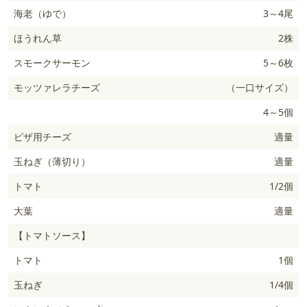
海老（ゆで）
3～4尾
ほうれん草
2株
スモークサーモン
5～6枚
モッツァレラチーズ
（一口サイズ）
4～5個
ピザ用チーズ
適量
玉ねぎ（薄切り）
適量
トマト
1/2個
大葉
適量
【トマトソース】
トマト
1個
玉ねぎ
1/4個