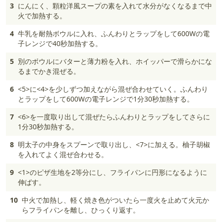
3
にんにく、顆粒洋風スープの素を入れて水分がなくなるまで中
火で加熱する。
4
牛乳を耐熱ボウルに入れ、ふんわりとラップをして600Wの電
子レンジで40秒加熱する。
5
別のボウルにバターと薄力粉を入れ、ホイッパーで滑らかにな
るまでかき混ぜる。
6
<5>に<4>を少しずつ加えながら混ぜ合わせていく。ふんわり
とラップをして600Wの電子レンジで1分30秒加熱する。
7
<6>を一度取り出して混ぜたらふんわりとラップをしてさらに
1分30秒加熱する。
8
明太子の中身をスプーンで取り出し、<7>に加える。柚子胡椒
を入れてよく混ぜ合わせる。
9
<1>のピザ生地を2等分にし、フライパンに円形になるように
伸ばす。
10
中火で加熱し、軽く焼き色がついたら一度火を止めて火元か
らフライパンを離し、ひっくり返す。