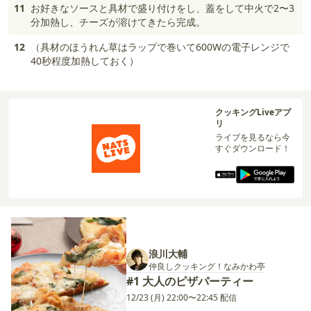
11
お好きなソースと具材で盛り付けをし、蓋をして中火で2〜3
分加熱し、チーズが溶けてきたら完成。
12
（具材のほうれん草はラップで巻いて600Wの電子レンジで
40秒程度加熱しておく）
クッキングLiveアプ
リ
ライブを見るなら今
すぐダウンロード！
浪川大輔
仲良しクッキング！なみかわ亭
#1 大人のピザパーティー
12/23 (月) 22:00〜22:45 配信