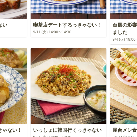
ない
喫茶店デートするっきゃない！
台風の影響
ました
9/11 (火) 14:00〜14:30
9/4 (火) 18:0
きゃない！
いっしょに韓国行くっきゃない
屋台メシ食