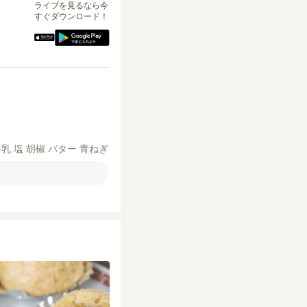
ライブを見るなら今
すぐダウンロード！
牛乳
塩
胡椒
バター
青ねぎ