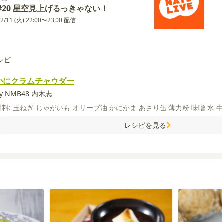
#20 星空見上げるっきゃない！
12/11 (火) 22:00〜23:00 配信
シピ
かにクラムチャウダー
y NMB48 内木志
材料:
玉ねぎ
じゃがいも
オリーブ油
かにかま
あさり缶
薄力粉
味噌
水
レシピを見る