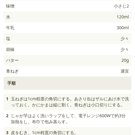
味噌
小さじ2
水
120ml
牛乳
300ml
塩
少々
胡椒
少々
バター
20g
青ねぎ
適宜
手順
1
玉ねぎは1cm程度の角切にする。あさり缶はザルにあけ水で洗
っておく。かにかまは縦に割く。青ねぎは小口切りにする。
2
じゃが芋はよく洗いラップをして、電子レンジ600Wで約3分
加熱をし、布巾で包み蒸らす。
3
皮をむき、1cm程度の角切にする。