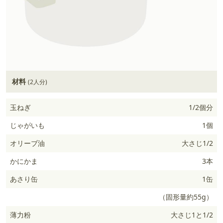
材料
(2人分)
玉ねぎ
1/2個分
じゃがいも
1個
オリーブ油
大さじ1/2
かにかま
3本
あさり缶
1缶
（固形量約55g）
薄力粉
大さじ1と1/2