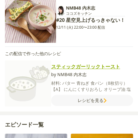
NMB48 内木志
ココズキッチン
#20 星空見上げるっきゃない！
12/11 (火) 22:00〜23:00 配信
この配信で作った他のレシピ
スティックガーリックトースト
by NMB48 内木志
材料:
バター
青ねぎ
食パン（8枚切り）
【A】
にんにくすりおろし
オリーブ油
塩
レシピを見る
エピソード一覧