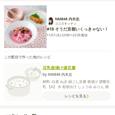
NMB48 内木志
ココズキッチン
#18 そうだ京都いくっきゃない！
11/27 (火) 22:00〜22:30 配信
この配信で作った他のレシピ
豆乳柴漬け湯豆腐
by NMB48 内木志
材料:
白菜
ねぎ
絹ごし豆腐
柴漬け
調整豆
乳
【A】
水
粒状出汁
しょうゆ
みりん
酒
レシピを見る