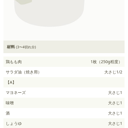
材料
(3〜4切れ分)
鶏もも肉
1枚（250g程度）
サラダ油（焼き用）
大さじ1/2
【A】
マヨネーズ
大さじ1
味噌
大さじ1
酒
大さじ1
しょうゆ
大さじ1