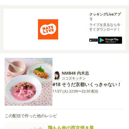
クッキングLiveアプ
リ
ライブを見るなら今
すぐダウンロード！
NMB48 内木志
ココズキッチン
#18 そうだ京都いくっきゃない！
11/27 (火) 22:00〜22:30 配信
この配信で作った他のレシピ
鶏もも肉の西京焼き風