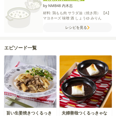
by NMB48 内木志
材料:
鶏もも肉
サラダ油（焼き用）
【A】
マヨネーズ
味噌
酒
しょうゆ
みりん
レシピを見る
エピソード一覧
旨い生姜焼きつくるっき
夫婦善哉つくるっきゃな