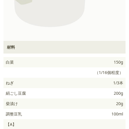
材料
白菜
150g
（1/16個程度）
ねぎ
1/3本
絹ごし豆腐
200g
柴漬け
20g
調整豆乳
100ml
【A】