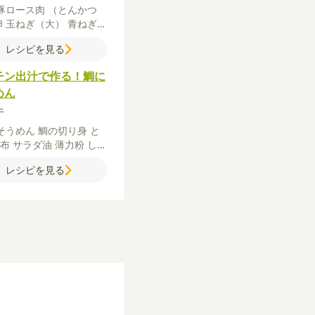
豚ロース肉
（とんかつ
卵
玉ねぎ（大）
青ねぎ
ん
サラダ油
サラダ油（揚
レシピを見る
）
【衣】
薄力粉
溶き卵
ダ油
パン粉
【A】
かつお
チン出汁で作る！鯛に
ック
水
酒
【B】
みりん
めん
牛
そうめん
鯛の切り身
と
昆布
サラダ油
薄力粉
しょ
塩
青ねぎ
【A】
かつお節
レシピを見る
ク
水
酒
【お好みで】
レ