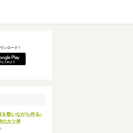
ウンロード！
歌を歌いながら作る♪
卵のカツ丼
牛