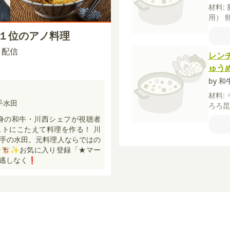
材料:
用）
ごは
第１位のアノ料理
げ油
サラ
45 配信
レン
節パ
ゅう
醤油
by 和
材料:
手水田
ろろ
うゆ
】独身の和牛・川西シェフが視聴者
パッ
トにこたえて料理を作る！ 川
モン
手の水田。元料理人ならではの
🐮✨お気に入り登録「★マー
見逃しなく❗