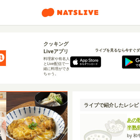
クッキング
ライブを見るなら今すぐダ
Liveアプリ
料理家や有名人
とLive配信で一
緒に料理ができ
ちゃう。
ライブで紹介したレシピ
あの
半熟
by 和