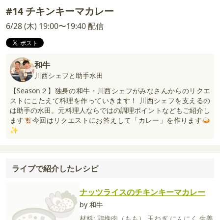
#14 チキンキーマカレー
6/28 (木) 19:00〜19:40 配信
和牛
川西シェフと助手水田
【Season２】独身の和牛・川西シェフがみなさんからのリクエ
ストにこたえて料理を作っていきます！ 川西シェフを支えるの
は助手の水田。元料理人ならではの調理ポイントなどもご紹介し
ます🐮今回はリクエストにお答えして「カレー」を作ります🍛
✨
ライブで紹介したレシピ
ナッツライスのチキンキーマカレー
by 和牛
材料:
鶏挽肉（もも）
玉ねぎ
にんにく
生姜