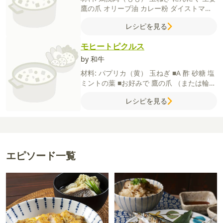
鷹の爪
オリーブ油
カレー粉
ダイストマト
缶
ヨーグルト
ウスターソース
塩
胡椒
砂糖
レシピを見る
生姜すりおろし
パクチー（お好みで）
■ナ
ッツライス
ごはん
ミックスナッツ
レーズ
モヒートピクルス
ン
by 和牛
材料:
パプリカ（黄）
玉ねぎ
■A
酢
砂糖
塩
ミントの葉
■お好みで
鷹の爪
（または輪切
り赤唐辛子）
レシピを見る
エピソード一覧