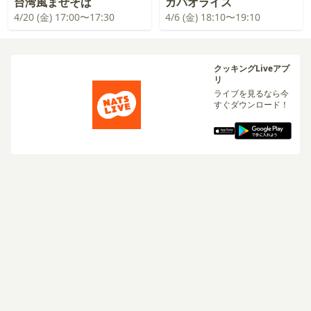
台湾風まぜそば
ガパオライス
4/20 (金) 17:00〜17:30
4/6 (金) 18:10〜19:10
クッキングLiveアプ
リ
ライブを見るなら今
すぐダウンロード！