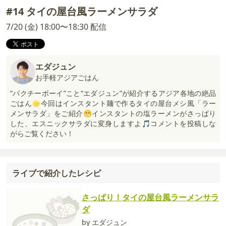
#14 タイの屋台風ラーメンサラダ
7/20 (金) 18:00〜18:30 配信
エダジュン
お手軽アジアごはん
“パクチーボーイ”こと“エダジュン”が紹介するアジア各地の絶品
ごはん🌟今回はインスタント麺で作るタイの屋台メシ風「ラー
メンサラダ」をご紹介😁インスタントの塩ラーメンがさっぱり
した、エスニックサラダに変身しますよ🎵コメントを投稿しな
がらご覧ください！
ライブで紹介したレシピ
さっぱり！タイの屋台風ラーメンサラ
ダ
by エダジュン