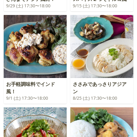
9/29 (土) 17:30〜18:00
9/15 (土) 17:30〜18:00
お手軽調味料でインド
ささみであっさりアジア
風！
ン
9/1 (土) 17:30〜18:00
8/25 (土) 17:30〜18:00