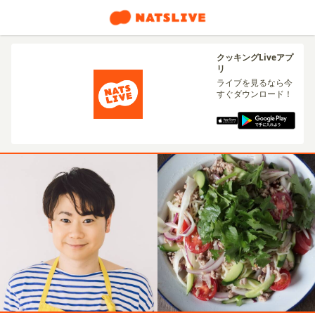
クッキングLiveアプ
リ
ライブを見るなら今
すぐダウンロード！