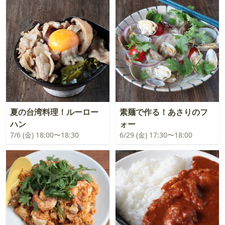
夏の台湾料理！ルーロー
素麺で作る！あさりのフ
ハン
ォー
7/6 (金) 18:00〜18:30
6/29 (金) 17:30〜18:00