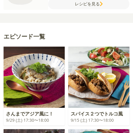
レシピを見る
（すりおろし）
にんにく（すりおろし）
レ
ッドカレーペースト
片栗粉
エピソード一覧
さんまでアジア風に！
スパイス２つでトルコ風
9/29 (土) 17:30〜18:00
9/15 (土) 17:30〜18:00