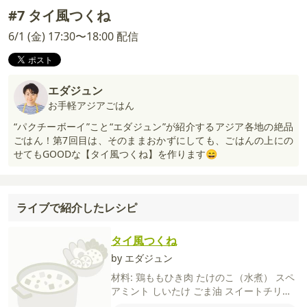
#7 タイ風つくね
6/1 (金) 17:30〜18:00 配信
エダジュン
お手軽アジアごはん
“パクチーボーイ”こと“エダジュン”が紹介するアジア各地の絶品
ごはん！第7回目は、そのままおかずにしても、ごはんの上にの
せてもGOODな【タイ風つくね】を作ります😄
ライブで紹介したレシピ
タイ風つくね
by エダジュン
材料:
鶏ももひき肉
たけのこ（水煮）
スペ
アミント
しいたけ
ごま油
スイートチリソ
ース
■A
溶き卵（※Mサイズ）
しょうが