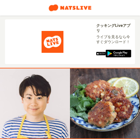
クッキングLiveアプ
リ
ライブを見るなら今
すぐダウンロード！