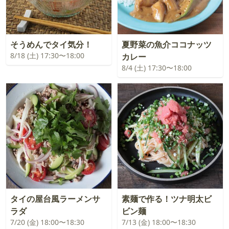
そうめんでタイ気分！
夏野菜の魚介ココナッツ
8/18 (土) 17:30〜18:00
カレー
8/4 (土) 17:30〜18:00
タイの屋台風ラーメンサ
素麺で作る！ツナ明太ビ
ラダ
ビン麺
7/20 (金) 18:00〜18:30
7/13 (金) 18:00〜18:30