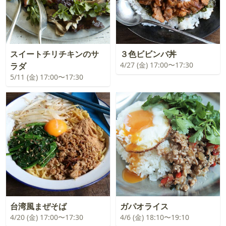
スイートチリチキンのサ
３色ビビンバ丼
4/27 (金) 17:00〜17:30
ラダ
5/11 (金) 17:00〜17:30
台湾風まぜそば
ガパオライス
4/20 (金) 17:00〜17:30
4/6 (金) 18:10〜19:10