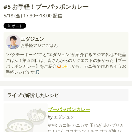
#5 お手軽！プーパッポンカレー
5/18 (金) 17:30〜18:00 配信
エダジュン
お手軽アジアごはん
“パクチーボーイ”こと“エダジュン”が紹介するアジア各地の絶品
ごはん！第５回目は、皆さんからのリクエストの多かった【プー
パッポンカレー】をご紹介🍛✨しかも、カニ缶で作れちゃうお
手軽レシピです🎵
ライブで紹介したレシピ
プーパッポンカレー
by エダジュン
材料:
カニ缶
カニカマ
玉ねぎ
赤パプリカ
にんにく
ココナッツミルク
サラダ油
パク