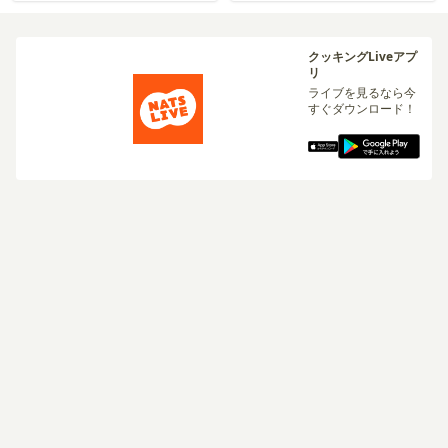
クッキングLiveアプ
リ
ライブを見るなら今
すぐダウンロード！