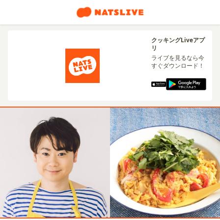
クッキングLiveアプ
リ
ライブを見るなら今
すぐダウンロード！