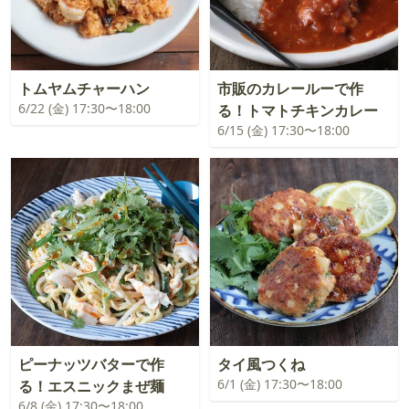
トムヤムチャーハン
市販のカレールーで作
6/22 (金) 17:30〜18:00
る！トマトチキンカレー
6/15 (金) 17:30〜18:00
ピーナッツバターで作
タイ風つくね
6/1 (金) 17:30〜18:00
る！エスニックまぜ麺
6/8 (金) 17:30〜18:00