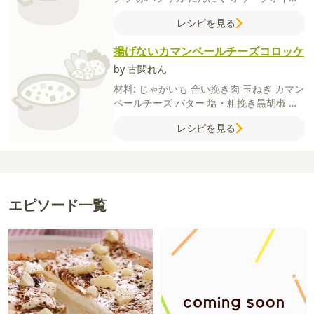
バター
■A
ケチャップ
スイートチリソース
レシピを見る
揚げないカマンベールチーズコロッケ
by 古関れん
材料:
じゃがいも
合い挽き肉
玉ねぎ
カマン
ベールチーズ
バター
塩・粗挽き黒胡椒
パ
ン粉
バター
■衣
薄力粉
溶き卵
■飾り
スラ
レシピを見る
イスチーズ
海苔
枝豆など
エピソード一覧