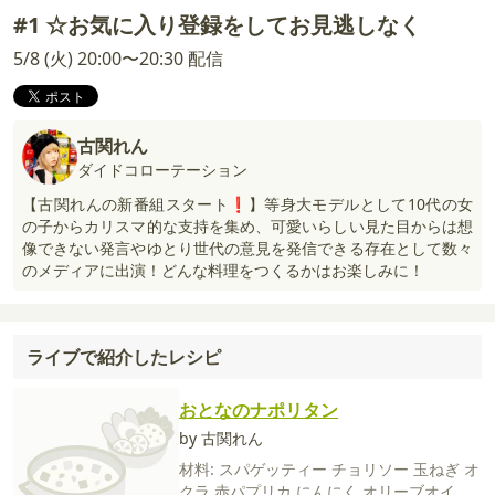
#1 ☆お気に入り登録をしてお見逃しなく
5/8 (火) 20:00〜20:30 配信
古関れん
ダイドコローテーション
【古関れんの新番組スタート❗】等身大モデルとして10代の女
の子からカリスマ的な支持を集め、可愛いらしい見た目からは想
像できない発言やゆとり世代の意見を発信できる存在として数々
のメディアに出演！どんな料理をつくるかはお楽しみに！
ライブで紹介したレシピ
おとなのナポリタン
by 古関れん
材料:
スパゲッティー
チョリソー
玉ねぎ
オ
クラ
赤パプリカ
にんにく
オリーブオイル