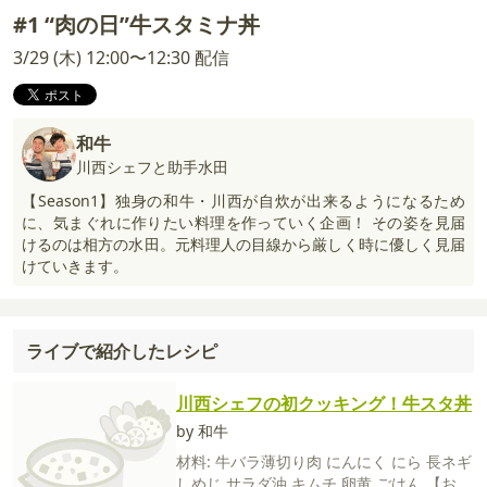
#1 “肉の日”牛スタミナ丼
3/29 (木) 12:00〜12:30 配信
和牛
川西シェフと助手水田
【Season1】独身の和牛・川西が自炊が出来るようになるため
に、気まぐれに作りたい料理を作っていく企画！ その姿を見届
けるのは相方の水田。元料理人の目線から厳しく時に優しく見届
けていきます。
ライブで紹介したレシピ
川西シェフの初クッキング！牛スタ丼
by 和牛
材料:
牛バラ薄切り肉
にんにく
にら
長ネギ
しめじ
サラダ油
キムチ
卵黄
ごはん
【お好