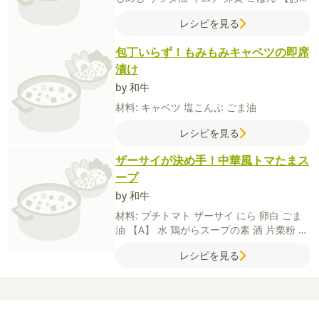
みで】
いり白ごま
【A】
しょうゆ
コチュ
レシピを見る
ジャン
砂糖
酒
だし汁
（水
（鶏ガラスープ
の素
包丁いらず！もみもみキャベツの即席
漬け
by 和牛
材料:
キャベツ
塩こんぶ
ごま油
レシピを見る
ザーサイが決め手！中華風トマたまス
ープ
by 和牛
材料:
プチトマト
ザーサイ
にら
卵白
ごま
油
【A】
水
鶏がらスープの素
酒
片栗粉
塩
こしょう
レシピを見る