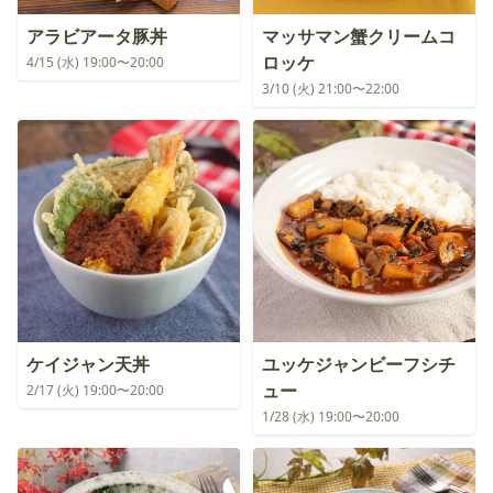
アラビアータ豚丼
マッサマン蟹クリームコ
ロッケ
4/15 (水) 19:00〜20:00
3/10 (火) 21:00〜22:00
ケイジャン天丼
ユッケジャンビーフシチ
ュー
2/17 (火) 19:00〜20:00
1/28 (水) 19:00〜20:00