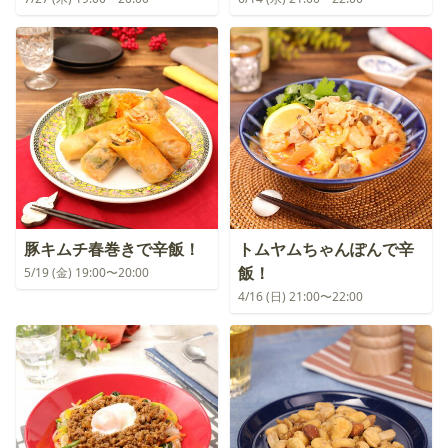
豚キムチ春巻きで辛飯！
トムヤムちゃんぽんで辛
飯！
5/19 (金) 19:00〜20:00
4/16 (日) 21:00〜22:00