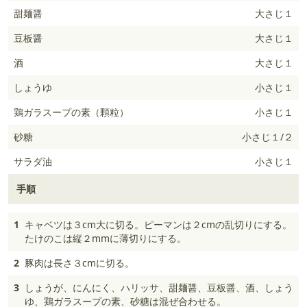
甜麺醤
大さじ１
豆板醤
大さじ１
酒
大さじ１
しょうゆ
小さじ１
鶏ガラスープの素（顆粒）
小さじ１
砂糖
小さじ１/２
サラダ油
小さじ１
手順
1
キャベツは３cm大に切る。ピーマンは２cmの乱切りにする。
たけのこは縦２mmに薄切りにする。
2
豚肉は長さ３cmに切る。
3
しょうが、にんにく、ハリッサ、甜麺醤、豆板醤、酒、しょう
ゆ、鶏ガラスープの素、砂糖は混ぜ合わせる。