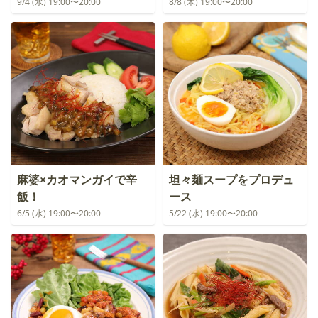
9/4 (水) 19:00〜20:00
8/8 (木) 19:00〜20:00
麻婆×カオマンガイで辛
坦々麺スープをプロデュ
飯！
ース
6/5 (水) 19:00〜20:00
5/22 (水) 19:00〜20:00