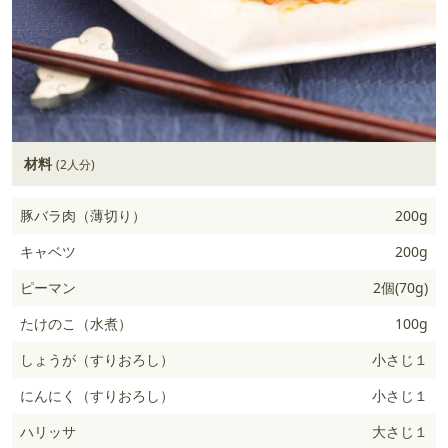
材料
(2人分)
豚バラ肉（薄切り）
200g
キャベツ
200g
ピーマン
2個(70g)
たけのこ（水煮）
100g
しょうが（すりおろし）
小さじ１
にんにく（すりおろし）
小さじ１
ハリッサ
大さじ１