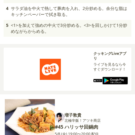
4
サラダ油を中火で熱して豚肉を入れ、2分炒める。余分な脂は
キッチンペーパーで拭き取る。
5
<1>を加えて強めの中火で3分炒める。<3>を回しかけて1分炒
めながらからめる。
クッキングLiveアプ
リ
ライブを見るなら今
すぐダウンロード！
増子敦貴
北極辛飯！アツキ商店
#45 ハリッサ回鍋肉
5/8 (金) 19:00〜20:00 配信