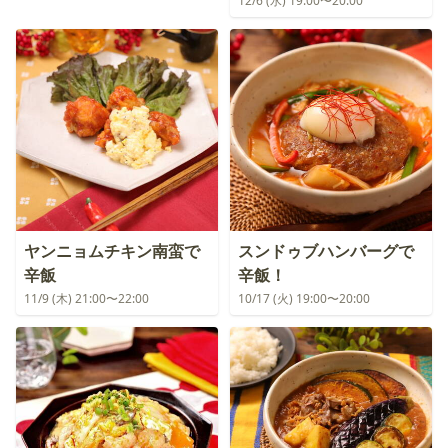
12/6 (水) 19:00〜20:00
ヤンニョムチキン南蛮で
スンドゥブハンバーグで
辛飯
辛飯！
11/9 (木) 21:00〜22:00
10/17 (火) 19:00〜20:00