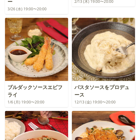
ー
2/13 (木) 19:00〜20:00
3/26 (水) 19:00〜20:00
ブルダックソースエビフ
パスタソースをプロデュ
ライ
ース
1/6 (月) 19:00〜20:00
12/13 (金) 19:00〜20:00