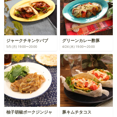
ジャークチキンケバブ
グリーンカレー酢豚
5/5 (月) 19:00〜20:00
4/24 (木) 19:00〜20:00
柚子胡椒ポークジンジャ
豚キムチタコス