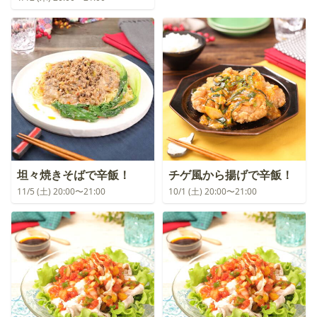
坦々焼きそばで辛飯！
チゲ風から揚げで辛飯！
11/5 (土) 20:00〜21:00
10/1 (土) 20:00〜21:00