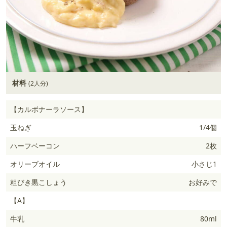
材料
(2人分)
【カルボナーラソース】
玉ねぎ
1/4個
ハーフベーコン
2枚
オリーブオイル
小さじ1
粗びき黒こしょう
お好みで
【A】
牛乳
80ml