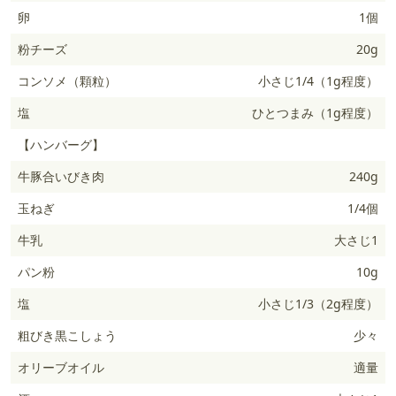
卵
1個
粉チーズ
20g
コンソメ（顆粒）
小さじ1/4（1g程度）
塩
ひとつまみ（1g程度）
【ハンバーグ】
牛豚合いびき肉
240g
玉ねぎ
1/4個
牛乳
大さじ1
パン粉
10g
塩
小さじ1/3（2g程度）
粗びき黒こしょう
少々
オリーブオイル
適量