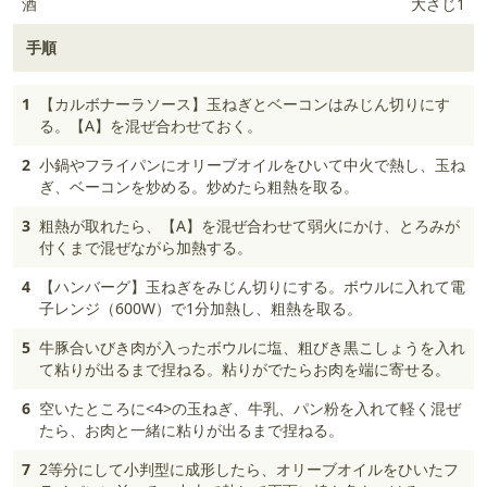
酒
大さじ1
手順
1
【カルボナーラソース】玉ねぎとベーコンはみじん切りにす
る。【A】を混ぜ合わせておく。
2
小鍋やフライパンにオリーブオイルをひいて中火で熱し、玉ね
ぎ、ベーコンを炒める。炒めたら粗熱を取る。
3
粗熱が取れたら、【A】を混ぜ合わせて弱火にかけ、とろみが
付くまで混ぜながら加熱する。
4
【ハンバーグ】玉ねぎをみじん切りにする。ボウルに入れて電
子レンジ（600W）で1分加熱し、粗熱を取る。
5
牛豚合いびき肉が入ったボウルに塩、粗びき黒こしょうを入れ
て粘りが出るまで捏ねる。粘りがでたらお肉を端に寄せる。
6
空いたところに<4>の玉ねぎ、牛乳、パン粉を入れて軽く混ぜ
たら、お肉と一緒に粘りが出るまで捏ねる。
7
2等分にして小判型に成形したら、オリーブオイルをひいたフ