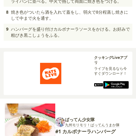
ライパンに並べる。中火で熱して両面に焼き色をつける。
8
焼き色がついたら酒を入れて蓋をし、弱火で8分程蒸し焼きに
して中まで火を通す。
9
ハンバーグを盛り付けカルボナーラソースをかける。お好みで
粗びき黒こしょうをふる。
クッキングLiveアプ
リ
ライブを見るなら今
すぐダウンロード！
ばってん少女隊
九州モリモリ！ばってんうまか隊
#1 カルボナーラハンバーグ