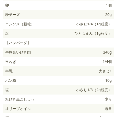
卵
1個
粉チーズ
20g
コンソメ（顆粒）
小さじ1/4（1g程度）
塩
ひとつまみ（1g程度）
【ハンバーグ】
牛豚合いびき肉
240g
玉ねぎ
1/4個
牛乳
大さじ1
パン粉
10g
塩
小さじ1/3（2g程度）
粗びき黒こしょう
少々
オリーブオイル
適量