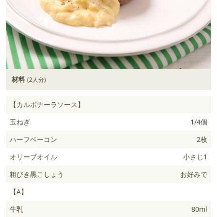
材料
(2人分)
【カルボナーラソース】
玉ねぎ
1/4個
ハーフベーコン
2枚
オリーブオイル
小さじ1
粗びき黒こしょう
お好みで
【A】
牛乳
80ml