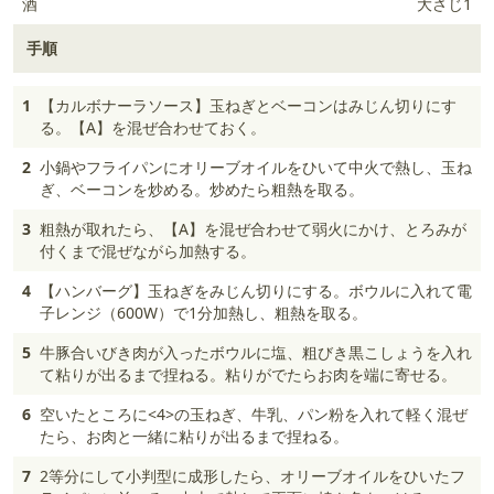
酒
大さじ1
手順
1
【カルボナーラソース】玉ねぎとベーコンはみじん切りにす
る。【A】を混ぜ合わせておく。
2
小鍋やフライパンにオリーブオイルをひいて中火で熱し、玉ね
ぎ、ベーコンを炒める。炒めたら粗熱を取る。
3
粗熱が取れたら、【A】を混ぜ合わせて弱火にかけ、とろみが
付くまで混ぜながら加熱する。
4
【ハンバーグ】玉ねぎをみじん切りにする。ボウルに入れて電
子レンジ（600W）で1分加熱し、粗熱を取る。
5
牛豚合いびき肉が入ったボウルに塩、粗びき黒こしょうを入れ
て粘りが出るまで捏ねる。粘りがでたらお肉を端に寄せる。
6
空いたところに<4>の玉ねぎ、牛乳、パン粉を入れて軽く混ぜ
たら、お肉と一緒に粘りが出るまで捏ねる。
7
2等分にして小判型に成形したら、オリーブオイルをひいたフ