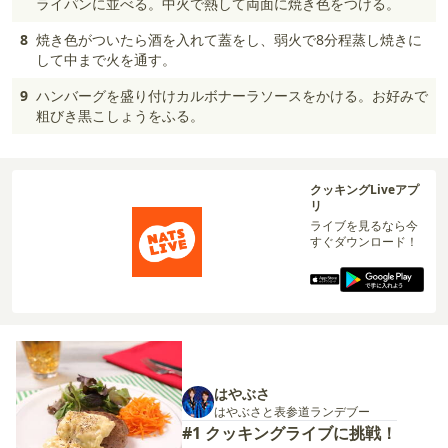
ライパンに並べる。中火で熱して両面に焼き色をつける。
8
焼き色がついたら酒を入れて蓋をし、弱火で8分程蒸し焼きに
して中まで火を通す。
9
ハンバーグを盛り付けカルボナーラソースをかける。お好みで
粗びき黒こしょうをふる。
クッキングLiveアプ
リ
ライブを見るなら今
すぐダウンロード！
はやぶさ
はやぶさと表参道ランデブー
#1 クッキングライブに挑戦！