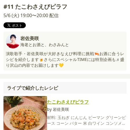
#11 たこわさえびピラフ
5/6 (火) 19:00〜20:00 配信
岩佐美咲
海老とお酒と、わさみんと
演歌歌手・岩佐美咲が大好きなえび料理に挑戦🦐お酒に合うレ
シピを紹介します🍺さらにスペシャルTIMEには特別企画も♬盛
り沢山の内容でお届けします💛
ライブで紹介したレシピ
たこわさえびピラフ
by 岩佐美咲
材料:
玉ねぎ
にんじん
ピーマン
グリーンピ
ース
コーン
バター
米
白ワイン
コンソメ
（顆粒）
塩
粗びき黒こしょう
【A】
湯
た