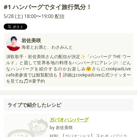
#1 ハンバーグでタイ旅行気分！
5/28 (土) 18:00〜19:00 配信
岩佐美咲
海老とお酒と、わさみんと
演歌歌手・岩佐美咲さんの配信が決定✨「ハンバーグ THE ワー
ルド」と題して世界各地の料理をハンバーグにアレンジ🍽どん
なハンバーグを紹介するのかお楽しみ🤗さらにcookpadLive
cafe表参道では観覧配信も❗️詳細はcookpadLive公式ツイッター
を見てね🎵※要予約
ライブで紹介したレシピ
ガパオハンバーグ
by 岩佐美咲
材料:
【ガパオソース】
玉ねぎ
パプリカ