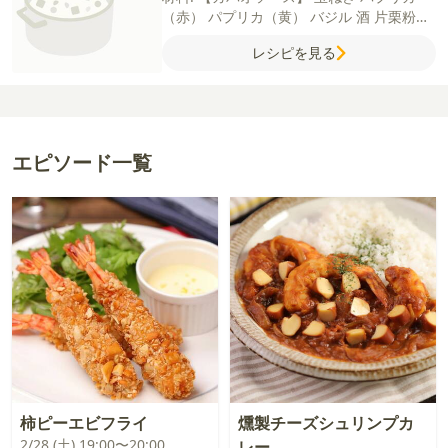
（赤）
パプリカ（黄）
バジル
酒
片栗粉
【A】
水
オイスターソース
鶏ガラスープの
レシピを見る
素
砂糖
塩
【ハンバーグ】
牛豚合いびき肉
玉ねぎ
牛乳
パン粉
塩
こしょう
エピソード一覧
柿ピーエビフライ
燻製チーズシュリンプカ
2/28 (土) 19:00〜20:00
レー