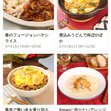
春のフュージョンハヤシ
煮込みうどんで体ぽかぽ
ライス
か
3/14 (火) 19:00〜20:00
2/15 (水) 21:00〜22:00
豚丼で寒い冬を乗り切ろ
Xmasに作りたいアレンジ