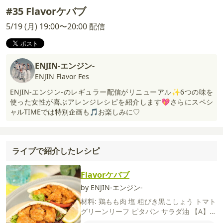
#35 Flavorケバブ
5/19 (月) 19:00〜20:00 配信
ENJIN-エンジン-
ENJIN Flavor Fes
ENJIN-エンジン-のレギュラー配信がリニューアル✨6つの味を
使った女性が喜ぶアレンジレシピを紹介します💖さらにスペシ
ャルTIMEでは特別企画も🎵お楽しみに♡
ライブで紹介したレシピ
Flavorケバブ
by ENJIN-エンジン-
材料:
鶏もも肉
塩
粗びき黒こしょう
トマト
グリーンリーフ
ピタパン
サラダ油
【A】
カレー粉
山椒
ヨーグルト
にんにく
パプリ