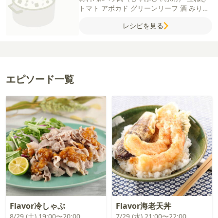
トマト
アボカド
グリーンリーフ
酒
みりん
【A】
水
和風だしの素
酒
【B】
塩
レモン
レシピを見る
汁
にんにく（すりおろし）
タバスコ
【C】
マヨネーズ
すりごま
エピソード一覧
Flavor冷しゃぶ
Flavor海老天丼
8/29 (土) 19:00〜20:00
7/29 (水) 21:00〜22:00