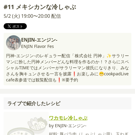
#11 メキシカンな冷しゃぶ
5/2 (火) 19:00〜20:00 配信
ENJIN-エンジン-
ENJIN Flavor Fes
円神-エンジン-のレギュラー配信「株式会社 円神」✨サラリー
マンに扮した円神メンバーどんな料理を作るのか！？さらにスペ
シャルTIMEではメンバーがサラリーマン彼氏になりきり、みな
さんを胸キュンさせる一言を披露❗️お楽しみに😁cookpadLive
cafe表参道では観覧配信も❗️※要予約
ライブで紹介したレシピ
ワカモレ冷しゃぶ
by ENJIN-エンジン-
材料:
豚バラ肉（しゃぶしゃぶ用）
玉ねぎ