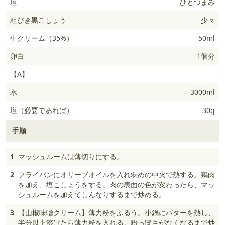
塩
ひとつまみ
粗びき黒こしょう
少々
生クリーム（35%）
50ml
卵白
1個分
【A】
水
3000ml
塩（必要であれば）
30g
手順
1
マッシュルームは薄切りにする。
2
フライパンにオリーブオイルを入れ弱めの中火で熱する。鶏肉
を加え、塩こしょうをする。肉の表面の色が変わったら、マッ
シュルームを加えてしんなりするまで炒める。
3
【山椒味噌クリーム】薄力粉をふるう。小鍋にバターを熱し、
半分以上溶けたら薄力粉を入れる。粉っぽさがなくなるまで炒