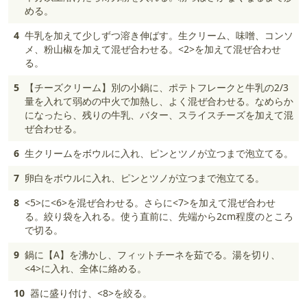
める。
4
牛乳を加えて少しずつ溶き伸ばす。生クリーム、味噌、コンソ
メ、粉山椒を加えて混ぜ合わせる。<2>を加えて混ぜ合わせ
る。
5
【チーズクリーム】別の小鍋に、ポテトフレークと牛乳の2/3
量を入れて弱めの中火で加熱し、よく混ぜ合わせる。なめらか
になったら、残りの牛乳、バター、スライスチーズを加えて混
ぜ合わせる。
6
生クリームをボウルに入れ、ピンとツノが立つまで泡立てる。
7
卵白をボウルに入れ、ピンとツノが立つまで泡立てる。
8
<5>に<6>を混ぜ合わせる。さらに<7>を加えて混ぜ合わせ
る。絞り袋を入れる。使う直前に、先端から2cm程度のところ
で切る。
9
鍋に【A】を沸かし、フィットチーネを茹でる。湯を切り、
<4>に入れ、全体に絡める。
10
器に盛り付け、<8>を絞る。