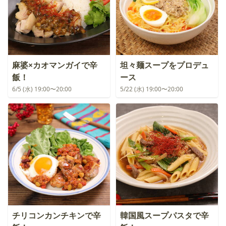
麻婆×カオマンガイで辛
坦々麺スープをプロデュ
飯！
ース
6/5 (水) 19:00〜20:00
5/22 (水) 19:00〜20:00
チリコンカンチキンで辛
韓国風スープパスタで辛