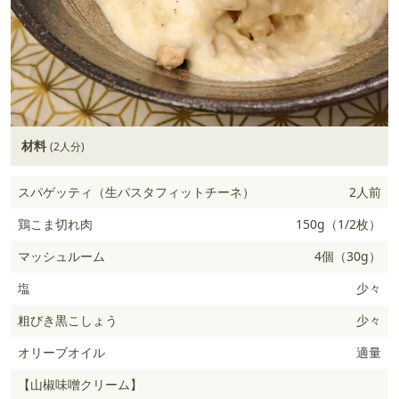
材料
(2人分)
スパゲッティ（生パスタフィットチーネ）
2人前
鶏こま切れ肉
150g（1/2枚）
マッシュルーム
4個（30g）
塩
少々
粗びき黒こしょう
少々
オリーブオイル
適量
【山椒味噌クリーム】