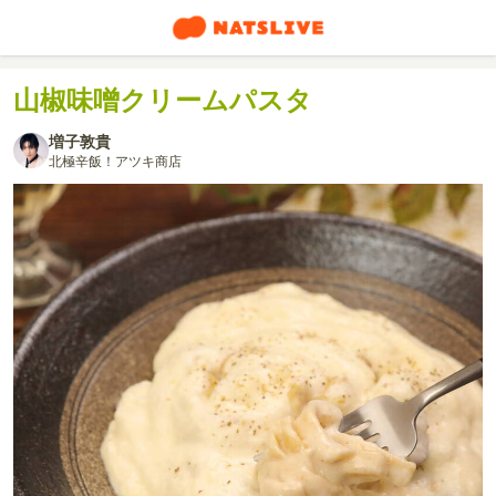
山椒味噌クリームパスタ
増子敦貴
北極辛飯！アツキ商店