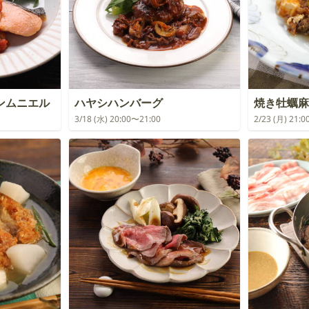
ンムニエル
ハヤシハンバーグ
焼き牡蠣麻
3/18 (水) 20:00〜21:00
2/23 (月) 21: