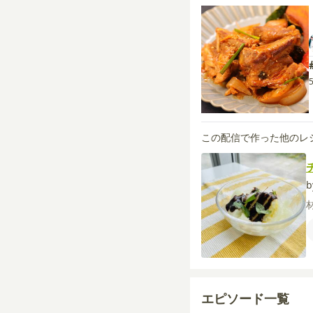
この配信で作った他のレ
b
エピソード一覧