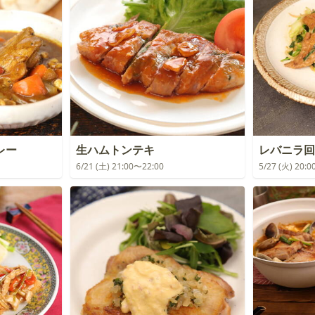
レー
生ハムトンテキ
レバニラ回
6/21 (土) 21:00〜22:00
5/27 (火) 20: