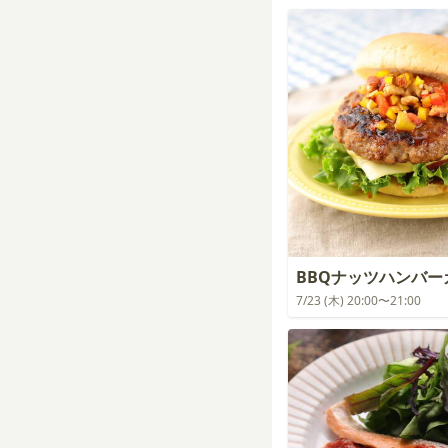
BBQナッツハンバー
7/23 (木) 20:00〜21:00