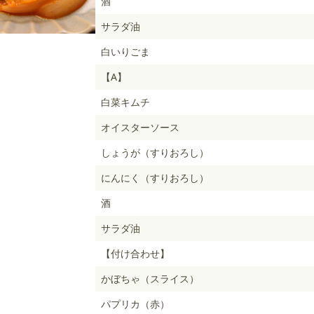
酒
サラダ油
白いりごま
【A】
白菜キムチ
オイスターソース
しょうが（すりおろし）
にんにく（すりおろし）
酒
サラダ油
【付け合わせ】
かぼちゃ（スライス）
パプリカ（赤）