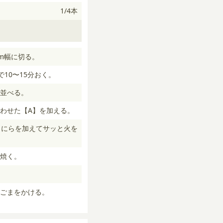
1/4本
m幅に切る。
10〜15分おく。
並べる。
わせた【A】を加える。
。にらを加えてサッと火を
焼く。
ごまをかける。