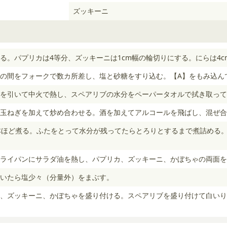
ズッキーニ
る。パプリカは4等分、ズッキーニは1cm幅の輪切りにする。にらは4c
の間をフォークで数カ所差し、塩と砂糖をすり込む。【A】をもみ込んで
を引いて中火で熱し、スペアリブの水分をペーパータオルで拭き取って
玉ねぎを加えて炒め合わせる。酒を加えてアルコールを飛ばし、混ぜ合
本ほど煮る。ふたをとって水分が残ってたらとろりとするまで煮詰める
ライパンにサラダ油を熱し、パプリカ、ズッキーニ、かぼちゃの両面を
いたら塩少々（分量外）をまぶす。
、ズッキーニ、かぼちゃを盛り付ける。スペアリブを盛り付けて白いり