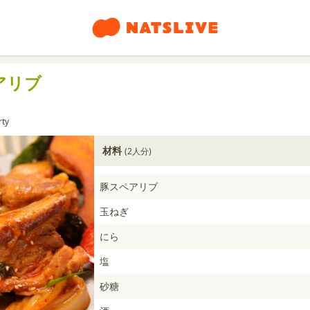
アリブ
rty
材料
(2人分)
豚スペアリブ
玉ねぎ
にら
塩
砂糖