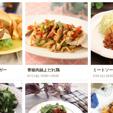
ガー
青椒肉絲よだれ鶏
ミートソー
6/12 (金) 19:00〜20:00
5/26 (火) 20: