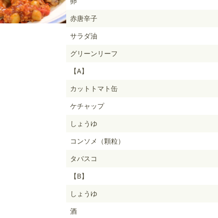
卵
赤唐辛子
サラダ油
グリーンリーフ
【A】
カットトマト缶
ケチャップ
しょうゆ
コンソメ（顆粒）
タバスコ
【B】
しょうゆ
酒