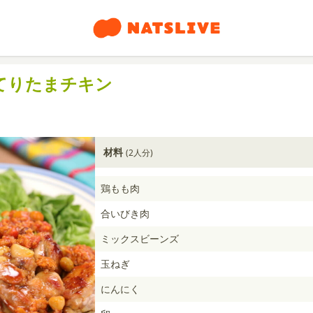
てりたまチキン
材料
(2人分)
鶏もも肉
合いびき肉
ミックスビーンズ
玉ねぎ
にんにく