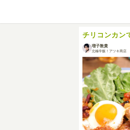
チリコンカン
増子敦貴
北極辛飯！アツキ商店