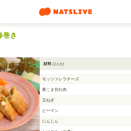
春巻き
材料
(2人分)
モッツァレラチーズ
豚こま切れ肉
玉ねぎ
ピーマン
にんじん