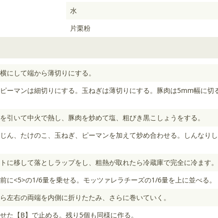
水
片栗粉
横にして端から薄切りにする。
ピーマンは細切りにする。玉ねぎは薄切りにする。豚肉は5mm幅に切
を引いて中火で熱し、豚肉を炒めて塩、粗びき黒こしょうをする。
じん、たけのこ、玉ねぎ、ピーマンを加えて炒め合わせる。しんなりし
トに移して落としラップをし、粗熱が取れたら冷蔵庫で完全に冷ます。
に<5>の1/6量を乗せる。モッツァレラチーズの1/6量を上に並べる。
ら左右の両端を内側に折りたたみ、さらに巻いていく。
せた【B】で止める。残り5個も同様に作る。