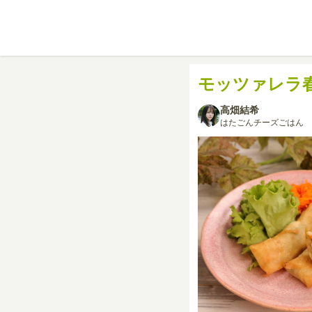
モッツァレラ
高畑結希
はたごんチーズごはん