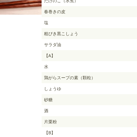
たけのこ（水煮）
春巻きの皮
塩
粗びき黒こしょう
サラダ油
【A】
水
鶏がらスープの素（顆粒）
しょうゆ
砂糖
酒
片栗粉
【B】