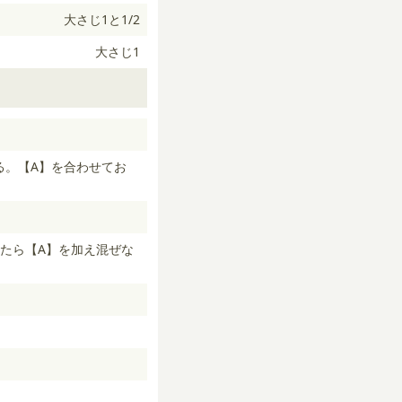
大さじ1と1/2
大さじ1
る。【A】を合わせてお
たら【A】を加え混ぜな